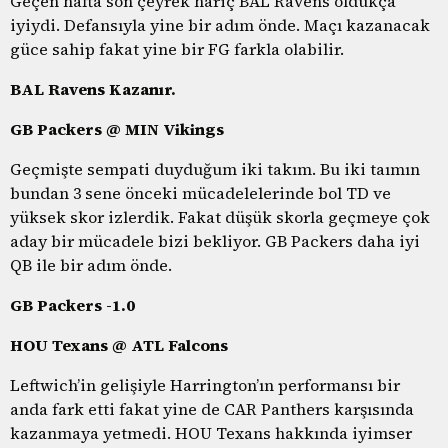
Geçen hafta son çeyrek hariç BAL Ravens oldukça
iyiydi. Defansıyla yine bir adım önde. Maçı kazanacak
güce sahip fakat yine bir FG farkla olabilir.
BAL Ravens Kazanır.
GB Packers @ MIN Vikings
Geçmişte sempati duyduğum iki takım. Bu iki taımın
bundan 3 sene önceki mücadelelerinde bol TD ve
yüksek skor izlerdik. Fakat düşük skorla geçmeye çok
aday bir mücadele bizi bekliyor. GB Packers daha iyi
QB ile bir adım önde.
GB Packers -1.0
HOU Texans @ ATL Falcons
Leftwich’in gelişiyle Harrington’ın performansı bir
anda fark etti fakat yine de CAR Panthers karşısında
kazanmaya yetmedi. HOU Texans hakkında iyimser