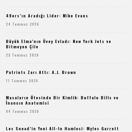
49ers’ın Aradığı Lider: Mike Evans
24 Temmuz 2026
Büyük Elma’nın Üvey Evladı: New York Jets ve
Bitmeyen Çile
23 Temmuz 2026
Patriots Zarı Attı: A.J. Brown
11 Temmuz 2026
Masaların Ötesinde Bir Kimlik: Buffalo Bills ve
İnancın Anatomisi
04 Temmuz 2026
Les Snead’in Yeni All-In Hamlesi: Myles Garrett