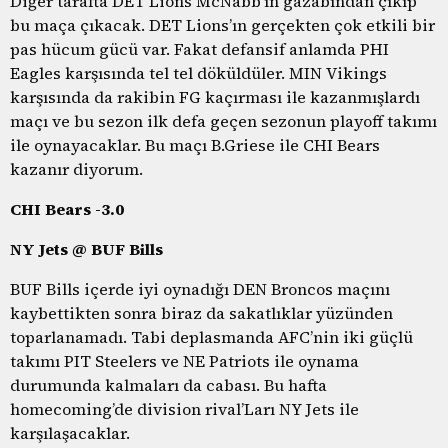
Diğer tarafta DET Lions McNabb’ın gazabından çıkıp
bu maça çıkacak. DET Lions’ın gerçekten çok etkili bir
pas hücum gücü var. Fakat defansif anlamda PHI
Eagles karşısında tel tel döküldüler. MIN Vikings
karşısında da rakibin FG kaçırması ile kazanmışlardı
maçı ve bu sezon ilk defa geçen sezonun playoff takımı
ile oynayacaklar. Bu maçı B.Griese ile CHI Bears
kazanır diyorum.
CHI Bears -3.0
NY Jets @ BUF Bills
BUF Bills içerde iyi oynadığı DEN Broncos maçını
kaybettikten sonra biraz da sakatlıklar yüzünden
toparlanamadı. Tabi deplasmanda AFC’nin iki güçlü
takımı PIT Steelers ve NE Patriots ile oynama
durumunda kalmaları da cabası. Bu hafta
homecoming’de division rival’Ları NY Jets ile
karşılaşacaklar.