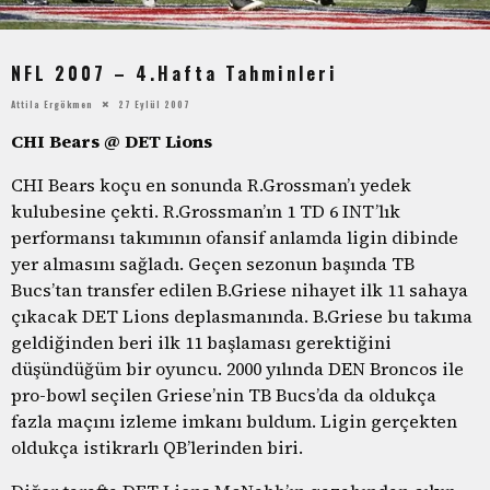
NFL 2007 – 4.Hafta Tahminleri
Attila Ergökmen
27 Eylül 2007
CHI Bears @ DET Lions
CHI Bears koçu en sonunda R.Grossman’ı yedek
kulubesine çekti. R.Grossman’ın 1 TD 6 INT’lık
performansı takımının ofansif anlamda ligin dibinde
yer almasını sağladı. Geçen sezonun başında TB
Bucs’tan transfer edilen B.Griese nihayet ilk 11 sahaya
çıkacak DET Lions deplasmanında. B.Griese bu takıma
geldiğinden beri ilk 11 başlaması gerektiğini
düşündüğüm bir oyuncu. 2000 yılında DEN Broncos ile
pro-bowl seçilen Griese’nin TB Bucs’da da oldukça
fazla maçını izleme imkanı buldum. Ligin gerçekten
oldukça istikrarlı QB’lerinden biri.