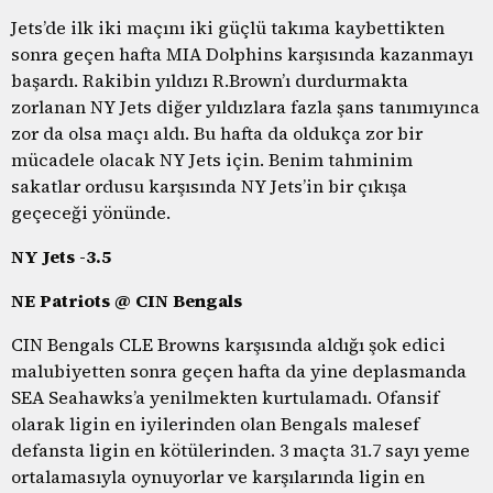
Jets’de ilk iki maçını iki güçlü takıma kaybettikten
sonra geçen hafta MIA Dolphins karşısında kazanmayı
başardı. Rakibin yıldızı R.Brown’ı durdurmakta
zorlanan NY Jets diğer yıldızlara fazla şans tanımıyınca
zor da olsa maçı aldı. Bu hafta da oldukça zor bir
mücadele olacak NY Jets için. Benim tahminim
sakatlar ordusu karşısında NY Jets’in bir çıkışa
geçeceği yönünde.
NY Jets -3.5
NE Patriots @ CIN Bengals
CIN Bengals CLE Browns karşısında aldığı şok edici
malubiyetten sonra geçen hafta da yine deplasmanda
SEA Seahawks’a yenilmekten kurtulamadı. Ofansif
olarak ligin en iyilerinden olan Bengals malesef
defansta ligin en kötülerinden. 3 maçta 31.7 sayı yeme
ortalamasıyla oynuyorlar ve karşılarında ligin en