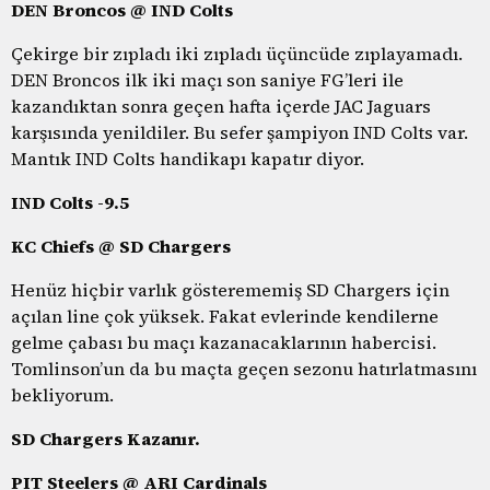
DEN Broncos @ IND Colts
Çekirge bir zıpladı iki zıpladı üçüncüde zıplayamadı.
DEN Broncos ilk iki maçı son saniye FG’leri ile
kazandıktan sonra geçen hafta içerde JAC Jaguars
karşısında yenildiler. Bu sefer şampiyon IND Colts var.
Mantık IND Colts handikapı kapatır diyor.
IND Colts -9.5
KC Chiefs @ SD Chargers
Henüz hiçbir varlık gösterememiş SD Chargers için
açılan line çok yüksek. Fakat evlerinde kendilerne
gelme çabası bu maçı kazanacaklarının habercisi.
Tomlinson’un da bu maçta geçen sezonu hatırlatmasını
bekliyorum.
SD Chargers Kazanır.
PIT Steelers @ ARI Cardinals