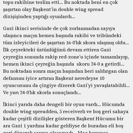
topu rakibine teslim etti… Bu noktada beni en çok
şaşırtan olay Başkent’in double wing spread
dizişişinden yaptığı oyunlardı…
Gazi ikinci serisinde de çok zorlanmadan sayıya
ulaşınca maçın hemen başında rakibi ve tribündeki
tüm izleyicileri de şaşırtan 16-0’lık skora ulaşmış oldu…
İlk çeyrekteki üstünlüğünü devam ettiren Gazi
çeyreğin sonunda rakip red-zone’u içinde tamamlayıp,
hemen ikinci çeyreğin başında skoru 24-0 a getirdi…
Bu noktadan sonra maçın başından beri saldırgan olan
defansını iyice artıran Başkent neredeyse 10
oyuncusunu da çizgiye dizerek Gazi’yi yavaşlatabildi…
Ve yarı 24-0’lık skorla sonuçlandı…
İkinci yarıda daha dengeli bir oyun vardı… Hücumda
double wing spreadden, 5 receiverlı ve boş geri sahaya
kadar çeşitli dizilişler gösteren Başkent Hücumu bir
ara Gazi 1 yardına kadar geldiyse de buradan eli boş
geri dönerek sayıya ulaşamadı… Maç boyunca