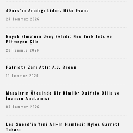
49ers’ın Aradığı Lider: Mike Evans
24 Temmuz 2026
Büyük Elma’nın Üvey Evladı: New York Jets ve
Bitmeyen Çile
23 Temmuz 2026
Patriots Zarı Attı: A.J. Brown
11 Temmuz 2026
Masaların Ötesinde Bir Kimlik: Buffalo Bills ve
İnancın Anatomisi
04 Temmuz 2026
Les Snead’in Yeni All-In Hamlesi: Myles Garrett
Takası