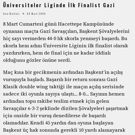
Üniversiteler Liginde İlk Finalist Gazi
Evre Baltalı
09 Mart 2008
8 Mart Cumartesi günü Hacettepe Kampüsünde
oynanan maçta Gazi Savaşçıları, Başkent Şövalyelerini
hiç sayı vermeden 44-0 lık skorla yenmeyi başardı. Bu
skorla hem adını Üniversite Liginin ilk finalist olarak
yazdırırken, hem de final için ne kadar iddialı
olduğunu gözler önüne serdi.
Maç kısa bir gecikmenin ardından Başkent’in açılış
vuruşuyla başladı. Başarılı bir return sonrası Gazi
Klasik double wing taktiği ile maçın açılış serisinde
sadece iki oyunla sayıya ulaştı… 8-0… Sayının hemen
ardından topu rakibe teslim etmek için gelen
Savaşçılar 6-3-2 şeklinde dizilen Şövalyeleri şaşırtmak
için onside bir vuruş denedilerse de başarılı
olamadılar. Kendi 45 yardın dan oyuna başlayan
Başkent üç hak sonunda gerekli 10 yardı alamayarak