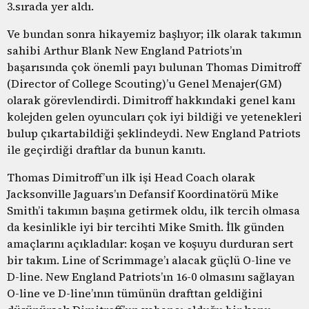
3.sırada yer aldı.
Ve bundan sonra hikayemiz başlıyor; ilk olarak takımın
sahibi Arthur Blank New England Patriots’ın
başarısında çok önemli payı bulunan Thomas Dimitroff
(Director of College Scouting)’u Genel Menajer(GM)
olarak görevlendirdi. Dimitroff hakkındaki genel kanı
kolejden gelen oyuncuları çok iyi bildiği ve yetenekleri
bulup çıkartabildiği şeklindeydi. New England Patriots
ile geçirdiği draftlar da bunun kanıtı.
Thomas Dimitroff’un ilk işi Head Coach olarak
Jacksonville Jaguars’ın Defansif Koordinatörü Mike
Smith’i takımın başına getirmek oldu, ilk tercih olmasa
da kesinlikle iyi bir tercihti Mike Smith. İlk günden
amaçlarını açıkladılar: koşan ve koşuyu durduran sert
bir takım. Line of Scrimmage’ı alacak güçlü O-line ve
D-line. New England Patriots’ın 16-0 olmasını sağlayan
O-line ve D-line’ının tümünün drafttan geldiğini