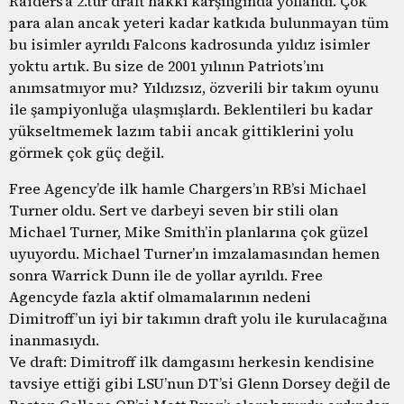
Raiders’a 2.tur draft hakkı karşılığında yollandı. Çok
para alan ancak yeteri kadar katkıda bulunmayan tüm
bu isimler ayrıldı Falcons kadrosunda yıldız isimler
yoktu artık. Bu size de 2001 yılının Patriots’ını
anımsatmıyor mu? Yıldızsız, özverili bir takım oyunu
ile şampiyonluğa ulaşmışlardı. Beklentileri bu kadar
yükseltmemek lazım tabii ancak gittiklerini yolu
görmek çok güç değil.
Free Agency’de ilk hamle Chargers’ın RB’si Michael
Turner oldu. Sert ve darbeyi seven bir stili olan
Michael Turner, Mike Smith’in planlarına çok güzel
uyuyordu. Michael Turner’ın imzalamasından hemen
sonra Warrick Dunn ile de yollar ayrıldı. Free
Agencyde fazla aktif olmamalarının nedeni
Dimitroff’un iyi bir takımın draft yolu ile kurulacağına
inanmasıydı.
Ve draft: Dimitroff ilk damgasını herkesin kendisine
tavsiye ettiği gibi LSU’nun DT’si Glenn Dorsey değil de