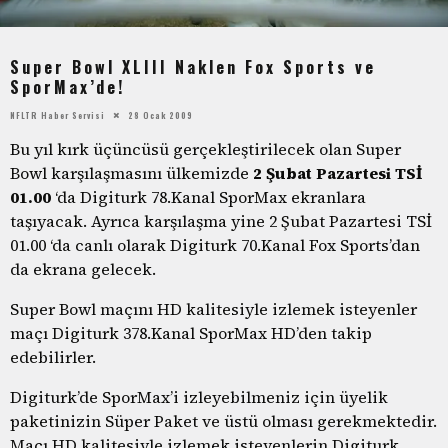
Super Bowl XLIII Naklen Fox Sports ve
SporMax’de!
NFLTR Haber Servisi
28 Ocak 2009
Bu yıl kırk üçüncüsü gerçekleştirilecek olan Super
Bowl karşılaşmasını ülkemizde
2 Şubat Pazartesi TSİ
01.00
‘da Digiturk 78.Kanal SporMax ekranlara
taşıyacak. Ayrıca karşılaşma yine 2 Şubat Pazartesi TSİ
01.00 ‘da canlı olarak Digiturk 70.Kanal Fox Sports’dan
da ekrana gelecek.
Super Bowl maçını HD kalitesiyle izlemek isteyenler
maçı Digiturk 378.Kanal SporMax HD’den takip
edebilirler.
Digiturk’de SporMax’i izleyebilmeniz için üyelik
paketinizin Süper Paket ve üstü olması gerekmektedir.
Maçı HD kalitesiyle izlemek isteyenlerin Digiturk