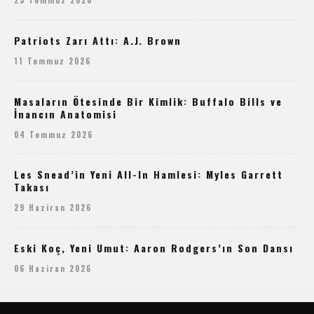
Patriots Zarı Attı: A.J. Brown
11 Temmuz 2026
Masaların Ötesinde Bir Kimlik: Buffalo Bills ve
İnancın Anatomisi
04 Temmuz 2026
Les Snead’in Yeni All-In Hamlesi: Myles Garrett
Takası
29 Haziran 2026
Eski Koç, Yeni Umut: Aaron Rodgers’ın Son Dansı
06 Haziran 2026