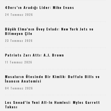
49ers’ın Aradığı Lider: Mike Evans
24 Temmuz 2026
Büyük Elma’nın Üvey Evladı: New York Jets ve
Bitmeyen Çile
23 Temmuz 2026
Patriots Zarı Attı: A.J. Brown
11 Temmuz 2026
Masaların Ötesinde Bir Kimlik: Buffalo Bills ve
İnancın Anatomisi
04 Temmuz 2026
Les Snead’in Yeni All-In Hamlesi: Myles Garrett
Takası