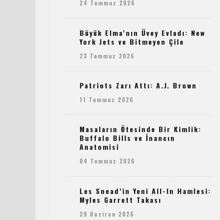
24 Temmuz 2026
Büyük Elma’nın Üvey Evladı: New
York Jets ve Bitmeyen Çile
23 Temmuz 2026
Patriots Zarı Attı: A.J. Brown
11 Temmuz 2026
Masaların Ötesinde Bir Kimlik:
Buffalo Bills ve İnancın
Anatomisi
04 Temmuz 2026
Les Snead’in Yeni All-In Hamlesi:
Myles Garrett Takası
29 Haziran 2026