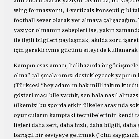
antrenörü olarak yazıyor olsam da, bu köşede 
wing formasyonu, 4-verticals konsepti gibi ta
football sever olarak yer almaya çalışacağım. 
yazıyor olmamın sebepleri ise, yakın zamanda
ile ilgili bilgileri paylaşmak, akılda soru işa
için gerekli ivme gücünü siteyi de kullanarak
Kampın esas amacı, halihazırda öngörüşmeler
olma” çalışmalarımızı destekleyecek yapının b
(Türkçesi “hey adamım bak milli takım kurduk,
gösteri maçı bile yaptık, sen hala nasıl almazs
ülkemizi bu sporda etkin ülkeler arasında so
oyuncuların kamptaki tecrübelerinin kendi t
ligleri daha sert, daha hızlı, daha bilgili, dah
barışçıl bir seviyeye getirmek (“olm saygısız