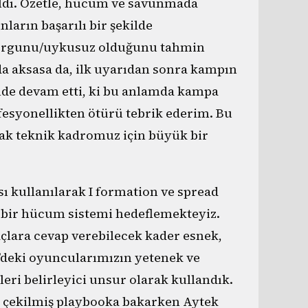
şıldı. Özetle, hücum ve savunmada
ların başarılı bir şekilde
 yorgunu/uykusuz olduğunu tahmin
mda aksasa da, ilk uyarıdan sonra kampın
lde devam etti, ki bu anlamda kampa
fesyonellikten ötürü tebrik ederim. Bu
ak teknik kadromuz için büyük bir
 kullanılarak I formation ve spread
 bir hücum sistemi hedeflemekteyiz.
açlara cevap verebilecek kader esnek,
’deki oyuncularımızın yetenek ve
leri belirleyici unsur olarak kullandık.
 çekilmiş playbooka bakarken Aytek