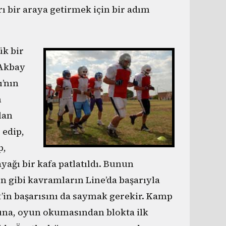
rı bir araya getirmek için bir adım
ük bir
Akbay
’nın
n
lan
 edip,
p,
ağı bir kafa patlatıldı. Bunun
on gibi kavramların Line’da başarıyla
in başarısını da saymak gerekir. Kamp
una, oyun okumasından blokta ilk