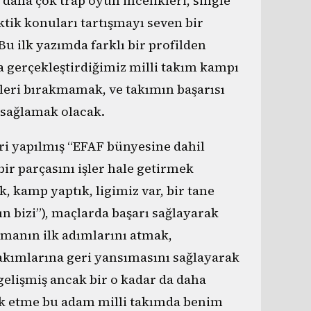
daha çok trap oyun incelikleri, single
ktik konuları tartışmayı seven bir
Bu ilk yazımda farklı bir profilden
 gerçekleştirdiğimiz milli takım kampı
retleri bırakmamak, ve takımın başarısı
 sağlamak olacak.
i yapılmış “EFAF bünyesine dahil
ir parçasını işler hale getirmek
 kamp yaptık, ligimiz var, bir tane
ın bizi”), maçlarda başarı sağlayarak
kmanın ilk adımlarını atmak,
akımlarına geri yansımasını sağlayarak
a gelişmiş ancak bir o kadar da daha
lık etme bu adam milli takımda benim