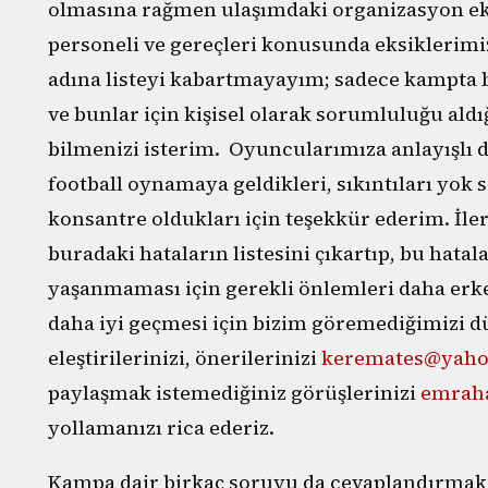
olmasına rağmen ulaşımdaki organizasyon eksi
personeli ve gereçleri konusunda eksiklerim
adına listeyi kabartmayayım; sadece kampta 
ve bunlar için kişisel olarak sorumluluğu ald
bilmenizi isterim. Oyuncularımıza anlayışlı d
football oynamaya geldikleri, sıkıntıları yok
konsantre oldukları için teşekkür ederim. İl
buradaki hataların listesini çıkartıp, bu hata
yaşanmaması için gerekli önlemleri daha erk
daha iyi geçmesi için bizim göremediğimizi d
eleştirilerinizi, önerilerinizi
keremates@yah
paylaşmak istemediğiniz görüşlerinizi
emraha
yollamanızı rica ederiz.
Kampa dair birkaç soruyu da cevaplandırmak