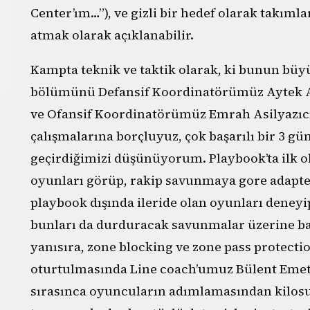
Center’ım…”), ve gizli bir hedef olarak takımla
atmak olarak açıklanabilir.
Kampta teknik ve taktik olarak, ki bunun büy
bölümünü Defansif Koordinatörümüz Aytek 
ve Ofansif Koordinatörümüz Emrah Asilyazıcı
çalışmalarına borçluyuz, çok başarılı bir 3 gü
geçirdiğimizi düşünüyorum. Playbook’ta ilk o
oyunları görüp, rakip savunmaya gore adapte
playbook dışında ileride olan oyunları deneyi
bunları da durduracak savunmalar üzerine bay
yanısıra, zone blocking ve zone pass protecti
oturtulmasında Line coach’umuz Bülent Emet’
sırasınca oyuncuların adımlamasından kilos