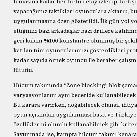
temasına kadar her türlü detay izlenip, tartı
yapacağımız taktikleri oyunculara aktarıp, bun
uygulanmasına özen gösterildi. İlk gün yol
ettiğimiz bazı arkadaşlar bazı drillere katılı
geri kalanı %100 konstantre olunmuş bir şeki
katılan tüm oyuncularımızı gösterdikleri pro
kadar sayıda örnek oyuncu ile beraber çalışm
lütuftu.
Hücum takımında “Zone blocking” blok şeması
varyasyonlarını aynı beceride kullanabilecek
Bu karara varırken, doğabilecek ofansif ihtiy
oyun açısından uygulanması basit ve Türkiye
özelliklerini olumlu kullanabilmek gibi kriter
Savunmada ise, kampta hücum takımı kenara