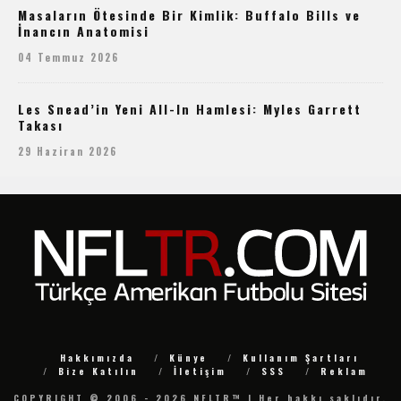
Masaların Ötesinde Bir Kimlik: Buffalo Bills ve
İnancın Anatomisi
04 Temmuz 2026
Les Snead’in Yeni All-In Hamlesi: Myles Garrett
Takası
29 Haziran 2026
Hakkımızda
Künye
Kullanım Şartları
Bize Katılın
İletişim
SSS
Reklam
COPYRIGHT © 2006 - 2026 NFLTR™ | Her hakkı saklıdır.