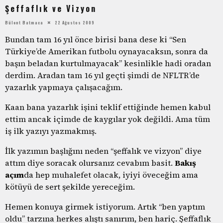
Şeffaflık ve Vizyon
Bülent Batmaca
22 Ağustos 2009
Bundan tam 16 yıl önce birisi bana dese ki “Sen
Türkiye’de Amerikan futbolu oynayacaksın, sonra da
başın beladan kurtulmayacak” kesinlikle hadi oradan
derdim. Aradan tam 16 yıl geçti şimdi de NFLTR’de
yazarlık yapmaya çalışacağım.
Kaan bana yazarlık işini teklif ettiğinde hemen kabul
ettim ancak içimde de kaygılar yok değildi. Ama tüm
iş ilk yazıyı yazmakmış.
İlk yazımın başlığını neden “şeffalık ve vizyon” diye
attım diye soracak olursanız cevabım basit.
Bakış
açım
da hep muhalefet olacak, iyiyi öveceğim ama
kötüyü de sert şekilde yereceğim.
Hemen konuya girmek istiyorum. Artık “ben yaptım
oldu” tarzına herkes alıştı sanırım, ben hariç. Şeffaflık