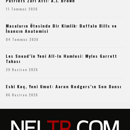
Patriots Zarı Attı: A.J. Brown
11 Temmuz 2026
Masaların Ötesinde Bir Kimlik: Buffalo Bills ve
İnancın Anatomisi
04 Temmuz 2026
Les Snead’in Yeni All-In Hamlesi: Myles Garrett
Takası
29 Haziran 2026
Eski Koç, Yeni Umut: Aaron Rodgers’ın Son Dansı
06 Haziran 2026