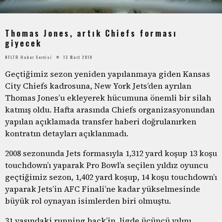
Thomas Jones, artık Chiefs forması
giyecek
NFLTR Haber Servisi
13 Mart 2010
Geçtiğimiz sezon yeniden yapılanmaya giden Kansas
City Chiefs kadrosuna, New York Jets’den ayrılan
Thomas Jones’u ekleyerek hücumuna önemli bir silah
katmış oldu. Hafta arasında Chiefs organizasyonundan
yapılan açıklamada transfer haberi doğrulanırken
kontratın detayları açıklanmadı.
2008 sezonunda Jets formasıyla 1,312 yard koşup 13 koşu
touchdown’ı yaparak Pro Bowl’a seçilen yıldız oyuncu
geçtiğimiz sezon, 1,402 yard koşup, 14 koşu touchdown’ı
yaparak Jets’in AFC Finali’ne kadar yükselmesinde
büyük rol oynayan isimlerden biri olmuştu.
31 yaşındaki running back’in, ligde üçüncü yılını