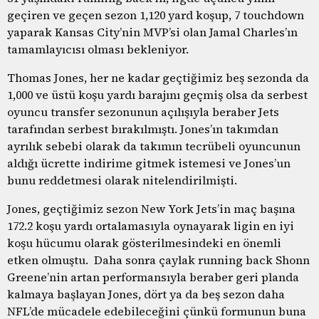
geçiren ve geçen sezon 1,120 yard koşup, 7 touchdown
yaparak Kansas City’nin MVP’si olan Jamal Charles’ın
tamamlayıcısı olması bekleniyor.
Thomas Jones, her ne kadar geçtiğimiz beş sezonda da
1,000 ve üstü koşu yardı barajını geçmiş olsa da serbest
oyuncu transfer sezonunun açılışıyla beraber Jets
tarafından serbest bırakılmıştı. Jones’ın takımdan
ayrılık sebebi olarak da takımın tecrübeli oyuncunun
aldığı ücrette indirime gitmek istemesi ve Jones’un
bunu reddetmesi olarak nitelendirilmişti.
Jones, geçtiğimiz sezon New York Jets’in maç başına
172.2 koşu yardı ortalamasıyla oynayarak ligin en iyi
koşu hücumu olarak gösterilmesindeki en önemli
etken olmuştu. Daha sonra çaylak running back Shonn
Greene’nin artan performansıyla beraber geri planda
kalmaya başlayan Jones, dört ya da beş sezon daha
NFL’de mücadele edebileceğini çünkü formunun buna