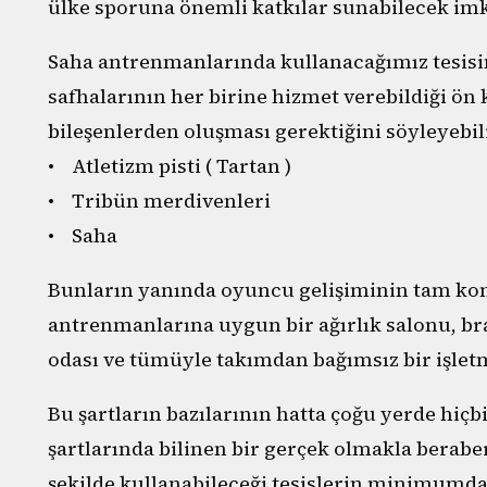
ülke sporuna önemli katkılar sunabilecek imk
Saha antrenmanlarında kullanacağımız tesis
safhalarının her birine hizmet verebildiği ön 
bileşenlerden oluşması gerektiğini söyleyebili
• Atletizm pisti ( Tartan )
• Tribün merdivenleri
• Saha
Bunların yanında oyuncu gelişiminin tam kont
antrenmanlarına uygun bir ağırlık salonu, b
odası ve tümüyle takımdan bağımsız bir işletm
Bu şartların bazılarının hatta çoğu yerde hiç
şartlarında bilinen bir gerçek olmakla beraber
şekilde kullanabileceği tesislerin minimumda