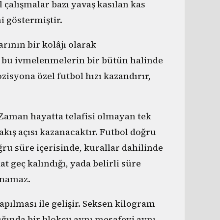
l çalışmalar bazı yavaş kasılan kas
ni göstermiştir.
rının bir kolâjı olarak
a bu ivmelenmelerin bir bütün halinde
zisyona özel futbol hızı kazandırır,
 Zaman hayatta telafisi olmayan tek
kış açısı kazanacaktır. Futbol doğru
ğru süre içerisinde, kurallar dahilinde
t geç kalındığı, yada belirli süre
ınamaz.
pılması ile gelişir. Seksen kilogram
lığında bir blokçu aynı mesafeyi aynı