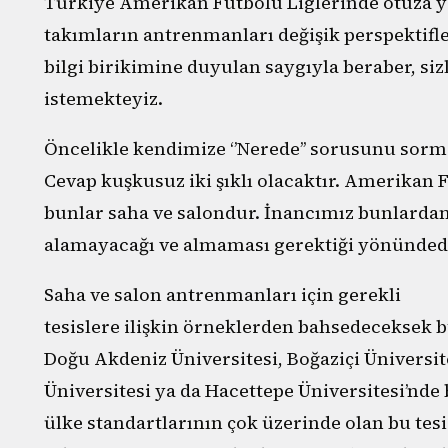
Türkiye Amerikan Futbolu Liglerinde otuza 
takımların antrenmanları değişik perspektifl
bilgi birikimine duyulan saygıyla beraber, s
istemekteyiz.
Öncelikle kendimize ‘’Nerede’’ sorusunu sor
Cevap kuşkusuz iki şıklı olacaktır. Amerikan 
bunlar saha ve salondur. İnancımız bunlardan
alamayacağı ve almaması gerektiği yönündedi
Saha ve salon antrenmanları için gerekli
tesislere ilişkin örneklerden bahsedeceksek b
Doğu Akdeniz Üniversitesi, Boğaziçi Üniversit
Üniversitesi ya da Hacettepe Üniversitesi’nde 
ülke standartlarının çok üzerinde olan bu te