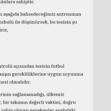
ânlara sahiptir.
in aşağıda bahsedeceğimiz antrenman
kabulü ile düşünürsek, bu tesisin şu
riz,
rolü açısından tesisin futbol
ranşın gerekliliklerine uygun soyunma
esi olmalıdır.
birinin sağlanamadığı, ülkemiz
, bir takımın değerli vaktini, doğru
 sahip olması gerekenler aşağıdaki