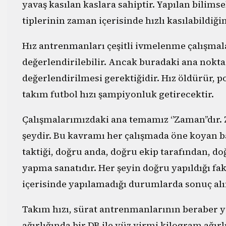
yavaş kasılan kaslara sahiptir. Yapılan bilimse
tiplerinin zaman içerisinde hızlı kasılabildiği
Hız antrenmanları çeşitli ivmelenme çalışmala
değerlendirilebilir. Ancak buradaki ana nokt
değerlendirilmesi gerektiğidir. Hız öldürür, po
takım futbol hızı şampiyonluk getirecektir.
Çalışmalarımızdaki ana temamız ‘’Zaman’’dır.
şeydir. Bu kavramı her çalışmada öne koyan ba
taktiği, doğru anda, doğru ekip tarafından, do
yapma sanatıdır. Her şeyin doğru yapıldığı faka
içerisinde yapılamadığı durumlarda sonuç al
Takım hızı, sürat antrenmanlarının beraber ya
ağırlığında bir DB ile yüz yirmi kilogram ağır