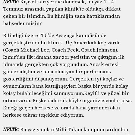
NFLTR:
Kişisel kariyerine dönersek, bu yaz 1 – 4
Temmuz arasında yapılan klinik’te oldukça dikkat
çeken bir isimdin. Bu kliniğin sana kattıklarından
bahseder misin?
Bilindiği üzere İTÜ’de Ayazağa kampüsünde
gerçekleştirildi bu klinik. Üç Amerikalı koç vardı
(Coach Michael Lee, Coach Peek, Coach Johnson).
İzmir’den ilk idmana zar zor yetiştim ve çıktığım ilk
idmanda gerçekten çok yorgundum. Ancak ertesi
günler alıştım ve fena olmayan bir performans
gösterdiğimi düşünüyorum. Gerçekten iyi koçlar ve
oyuncuların bana kattığı şeyleri başka bir yerde kolay
kolay bulabileceğimi sanmıyorum.Keyifli ve güzel bir
ortam vardı. Keşke daha sık böyle organizasyonlar olsa.
Emeği geçen herkese ve orada bana yardımcı olan
herkese tekrar teşekkür ediyorum.
NFLTR:
Bu yaz yapılan Milli Takım kampının ardından