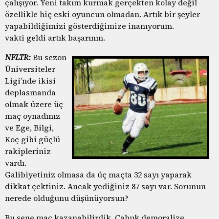
çalışıyor. Yeni takım kurmak gerçekten kolay değil
özellikle hiç eski oyuncun olmadan. Artık bir şeyler
yapabildiğimizi gösterdiğimize inanıyorum.
vakti geldi artık başarının.
NFLTR:
Bu sezon
Üniversiteler
Ligi’nde ikisi
deplasmanda
olmak üzere üç
maç oynadınız
ve Ege, Bilgi,
Koç gibi güçlü
rakipleriniz
vardı.
Galibiyetiniz olmasa da üç maçta 32 sayı yaparak
dikkat çektiniz. Ancak yediğiniz 87 sayı var. Sorunun
nerede olduğunu düşünüyorsun?
Bu sene maç kazanabilirdik. Çabuk demoralize