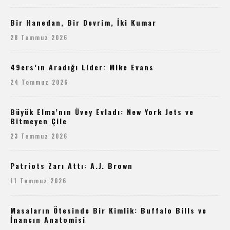
Bir Hanedan, Bir Devrim, İki Kumar
28 Temmuz 2026
49ers’ın Aradığı Lider: Mike Evans
24 Temmuz 2026
Büyük Elma’nın Üvey Evladı: New York Jets ve
Bitmeyen Çile
23 Temmuz 2026
Patriots Zarı Attı: A.J. Brown
11 Temmuz 2026
Masaların Ötesinde Bir Kimlik: Buffalo Bills ve
İnancın Anatomisi