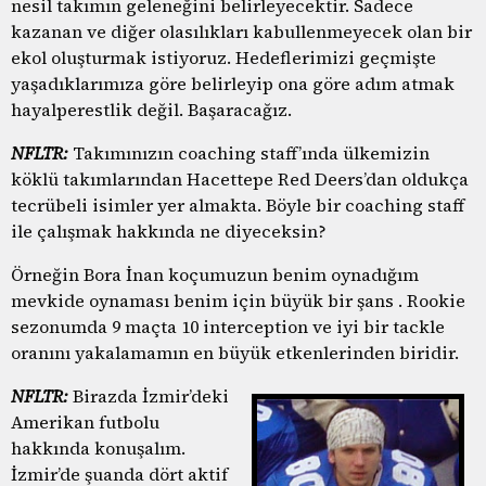
nesil takımın geleneğini belirleyecektir. Sadece
kazanan ve diğer olasılıkları kabullenmeyecek olan bir
ekol oluşturmak istiyoruz. Hedeflerimizi geçmişte
yaşadıklarımıza göre belirleyip ona göre adım atmak
hayalperestlik değil. Başaracağız.
NFLTR:
Takımınızın coaching staff’ında ülkemizin
köklü takımlarından Hacettepe Red Deers’dan oldukça
tecrübeli isimler yer almakta. Böyle bir coaching staff
ile çalışmak hakkında ne diyeceksin?
Örneğin Bora İnan koçumuzun benim oynadığım
mevkide oynaması benim için büyük bir şans . Rookie
sezonumda 9 maçta 10 interception ve iyi bir tackle
oranını yakalamamın en büyük etkenlerinden biridir.
NFLTR:
Birazda İzmir’deki
Amerikan futbolu
hakkında konuşalım.
İzmir’de şuanda dört aktif