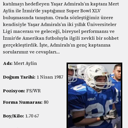
katılmayı hedefleyen Yaşar Admirals’ın kaptanı Mert
Aylin ile İzmir’de yaptığımız Super Bowl XLV
buluşmasında tanıştım. Orada sözleştiğimiz üzere
kendisiyle Yaşar Admirals’ın iki yıllık Üniversiteler
Ligi macerası ve geleceği, bireysel performansı ve
İzmir’de Amerikan futboluyla ilgili zevkli bir sohbet
gerçekleştirdik. İşte, Admirals’ın genç kaptanına
sorularımız ve cevapları…
Adı:
Mert Aylin
Doğum Tarihi:
1 Nisan 1987
Pozisyon:
FS/WR
Forma Numarası:
80
Boy/Kilo:
1.70 67