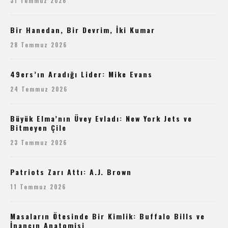
31 Temmuz 2026
Bir Hanedan, Bir Devrim, İki Kumar
28 Temmuz 2026
49ers’ın Aradığı Lider: Mike Evans
24 Temmuz 2026
Büyük Elma’nın Üvey Evladı: New York Jets ve
Bitmeyen Çile
23 Temmuz 2026
Patriots Zarı Attı: A.J. Brown
11 Temmuz 2026
Masaların Ötesinde Bir Kimlik: Buffalo Bills ve
İnancın Anatomisi