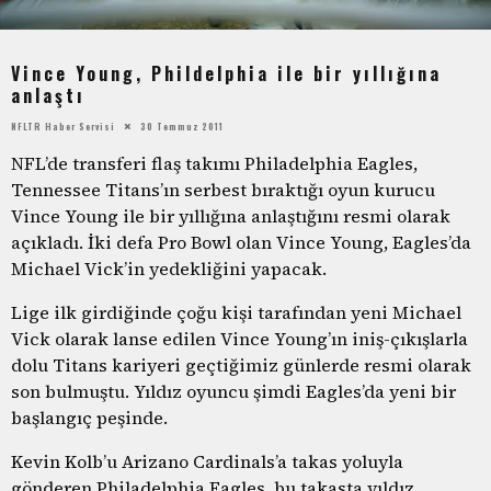
Vince Young, Phildelphia ile bir yıllığına
anlaştı
NFLTR Haber Servisi
30 Temmuz 2011
NFL’de transferi flaş takımı Philadelphia Eagles,
Tennessee Titans’ın serbest bıraktığı oyun kurucu
Vince Young ile bir yıllığına anlaştığını resmi olarak
açıkladı. İki defa Pro Bowl olan Vince Young, Eagles’da
Michael Vick’in yedekliğini yapacak.
Lige ilk girdiğinde çoğu kişi tarafından yeni Michael
Vick olarak lanse edilen Vince Young’ın iniş-çıkışlarla
dolu Titans kariyeri geçtiğimiz günlerde resmi olarak
son bulmuştu. Yıldız oyuncu şimdi Eagles’da yeni bir
başlangıç peşinde.
Kevin Kolb’u Arizano Cardinals’a takas yoluyla
gönderen Philadelphia Eagles, bu takasta yıldız