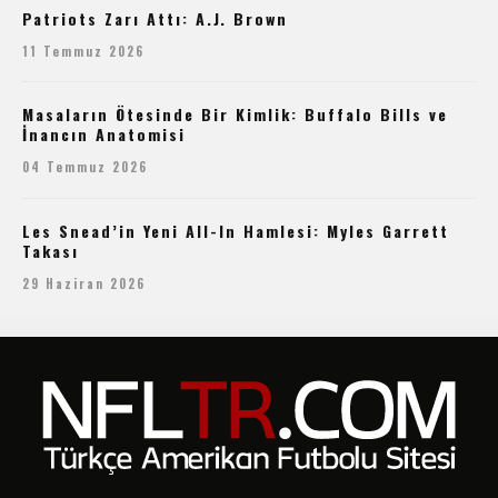
Patriots Zarı Attı: A.J. Brown
11 Temmuz 2026
Masaların Ötesinde Bir Kimlik: Buffalo Bills ve
İnancın Anatomisi
04 Temmuz 2026
Les Snead’in Yeni All-In Hamlesi: Myles Garrett
Takası
29 Haziran 2026