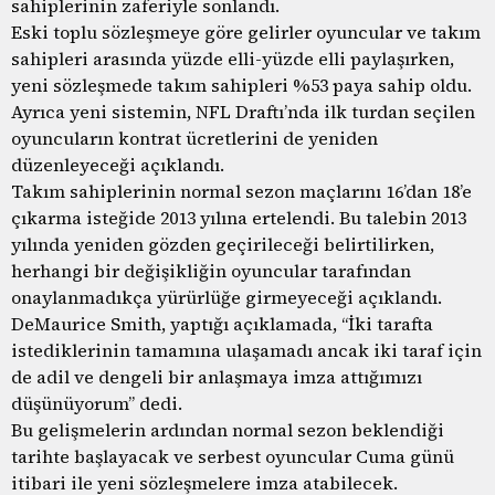
sahiplerinin zaferiyle sonlandı.
Eski toplu sözleşmeye göre gelirler oyuncular ve takım
sahipleri arasında yüzde elli-yüzde elli paylaşırken,
yeni sözleşmede takım sahipleri %53 paya sahip oldu.
Ayrıca yeni sistemin, NFL Draftı’nda ilk turdan seçilen
oyuncuların kontrat ücretlerini de yeniden
düzenleyeceği açıklandı.
Takım sahiplerinin normal sezon maçlarını 16’dan 18’e
çıkarma isteğide 2013 yılına ertelendi. Bu talebin 2013
yılında yeniden gözden geçirileceği belirtilirken,
herhangi bir değişikliğin oyuncular tarafından
onaylanmadıkça yürürlüğe girmeyeceği açıklandı.
DeMaurice Smith, yaptığı açıklamada, “İki tarafta
istediklerinin tamamına ulaşamadı ancak iki taraf için
de adil ve dengeli bir anlaşmaya imza attığımızı
düşünüyorum” dedi.
Bu gelişmelerin ardından normal sezon beklendiği
tarihte başlayacak ve serbest oyuncular Cuma günü
itibari ile yeni sözleşmelere imza atabilecek.