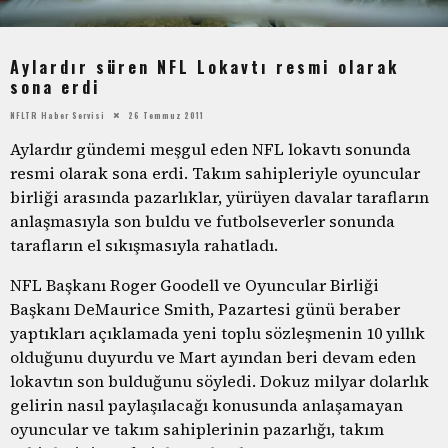
Aylardır süren NFL Lokavtı resmi olarak
sona erdi
NFLTR Haber Servisi
26 Temmuz 2011
Aylardır gündemi meşgul eden NFL lokavtı sonunda
resmi olarak sona erdi. Takım sahipleriyle oyuncular
birliği arasında pazarlıklar, yürüyen davalar tarafların
anlaşmasıyla son buldu ve futbolseverler sonunda
tarafların el sıkışmasıyla rahatladı.
NFL Başkanı Roger Goodell ve Oyuncular Birliği
Başkanı DeMaurice Smith, Pazartesi günü beraber
yaptıkları açıklamada yeni toplu sözleşmenin 10 yıllık
olduğunu duyurdu ve Mart ayından beri devam eden
lokavtın son bulduğunu söyledi. Dokuz milyar dolarlık
gelirin nasıl paylaşılacağı konusunda anlaşamayan
oyuncular ve takım sahiplerinin pazarlığı, takım