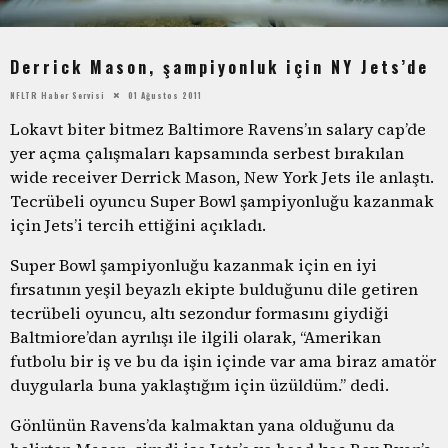
Derrick Mason, şampiyonluk için NY Jets’de
NFLTR Haber Servisi
01 Ağustos 2011
Lokavt biter bitmez Baltimore Ravens’ın salary cap’de
yer açma çalışmaları kapsamında serbest bırakılan
wide receiver Derrick Mason, New York Jets ile anlaştı.
Tecrübeli oyuncu Super Bowl şampiyonluğu kazanmak
için Jets’i tercih ettiğini açıkladı.
Super Bowl şampiyonluğu kazanmak için en iyi
fırsatının yeşil beyazlı ekipte bulduğunu dile getiren
tecrübeli oyuncu, altı sezondur formasını giydiği
Baltmiore’dan ayrılışı ile ilgili olarak, “Amerikan
futbolu bir iş ve bu da işin içinde var ama biraz amatör
duygularla buna yaklaştığım için üzüldüm.” dedi.
Gönlünün Ravens’da kalmaktan yana olduğunu da