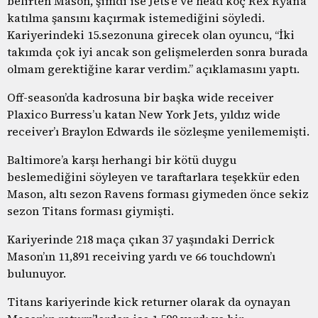
belirten Mason, şimdi ise Jets’e ve head koç Rex Ryan’a
katılma şansını kaçırmak istemediğini söyledi.
Kariyerindeki 15.sezonuna girecek olan oyuncu, “İki
takımda çok iyi ancak son gelişmelerden sonra burada
olmam gerektiğine karar verdim.” açıklamasını yaptı.
Off-season’da kadrosuna bir başka wide receiver
Plaxico Burress’u katan New York Jets, yıldız wide
receiver’ı Braylon Edwards ile sözleşme yenilememişti.
Baltimore’a karşı herhangi bir kötü duygu
beslemediğini söyleyen ve taraftarlara teşekkür eden
Mason, altı sezon Ravens forması giymeden önce sekiz
sezon Titans forması giymişti.
Kariyerinde 218 maça çıkan 37 yaşındaki Derrick
Mason’ın 11,891 receiving yardı ve 66 touchdown’ı
bulunuyor.
Titans kariyerinde kick returner olarak da oynayan