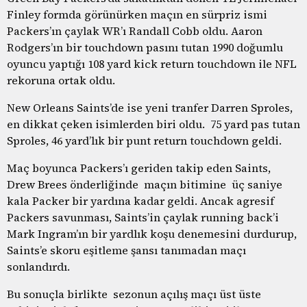
Finley formda görünürken maçın en sürpriz ismi
Packers’ın çaylak WR’ı Randall Cobb oldu. Aaron
Rodgers’ın bir touchdown pasını tutan 1990 doğumlu
oyuncu yaptığı 108 yard kick return touchdown ile NFL
rekoruna ortak oldu.
New Orleans Saints’de ise yeni tranfer Darren Sproles,
en dikkat çeken isimlerden biri oldu. 75 yard pas tutan
Sproles, 46 yard’lık bir punt return touchdown geldi.
Maç boyunca Packers’ı geriden takip eden Saints,
Drew Brees önderliğinde maçın bitimine üç saniye
kala Packer bir yardına kadar geldi. Ancak agresif
Packers savunması, Saints’in çaylak running back’i
Mark Ingram’ın bir yardlık koşu denemesini durdurup,
Saints’e skoru eşitleme şansı tanımadan maçı
sonlandırdı.
Bu sonuçla birlikte sezonun açılış maçı üst üste