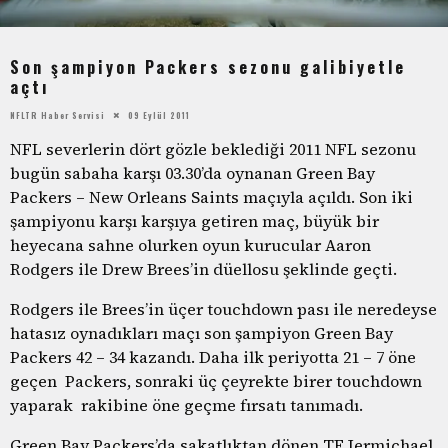
Son şampiyon Packers sezonu galibiyetle
açtı
NFLTR Haber Servisi
09 Eylül 2011
NFL severlerin dört gözle beklediği 2011 NFL sezonu
bugün sabaha karşı 03.30’da oynanan Green Bay
Packers – New Orleans Saints maçıyla açıldı. Son iki
şampiyonu karşı karşıya getiren maç, büyük bir
heyecana sahne olurken oyun kurucular Aaron
Rodgers ile Drew Brees’in düellosu şeklinde geçti.
Rodgers ile Brees’in üçer touchdown pası ile neredeyse
hatasız oynadıkları maçı son şampiyon Green Bay
Packers 42 – 34 kazandı. Daha ilk periyotta 21 – 7 öne
geçen Packers, sonraki üç çeyrekte birer touchdown
yaparak rakibine öne geçme fırsatı tanımadı.
Green Bay Packers’da sakatlıktan dönen TE Jermichael