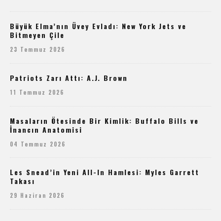
Büyük Elma’nın Üvey Evladı: New York Jets ve
Bitmeyen Çile
23 Temmuz 2026
Patriots Zarı Attı: A.J. Brown
11 Temmuz 2026
Masaların Ötesinde Bir Kimlik: Buffalo Bills ve
İnancın Anatomisi
04 Temmuz 2026
Les Snead’in Yeni All-In Hamlesi: Myles Garrett
Takası
29 Haziran 2026