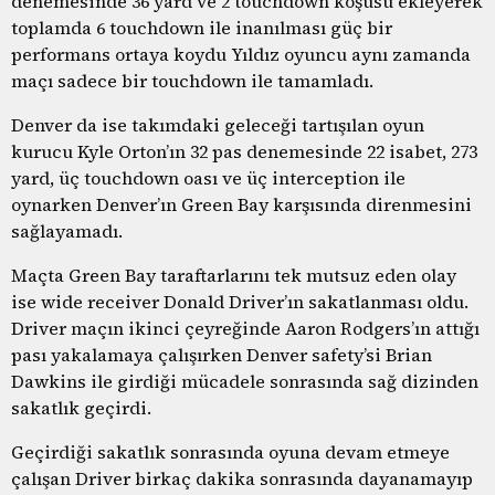
denemesinde 36 yard ve 2 touchdown koşusu ekleyerek
toplamda 6 touchdown ile inanılması güç bir
performans ortaya koydu Yıldız oyuncu aynı zamanda
maçı sadece bir touchdown ile tamamladı.
Denver da ise takımdaki geleceği tartışılan oyun
kurucu Kyle Orton’ın 32 pas denemesinde 22 isabet, 273
yard, üç touchdown oası ve üç interception ile
oynarken Denver’ın Green Bay karşısında direnmesini
sağlayamadı.
Maçta Green Bay taraftarlarını tek mutsuz eden olay
ise wide receiver Donald Driver’ın sakatlanması oldu.
Driver maçın ikinci çeyreğinde Aaron Rodgers’ın attığı
pası yakalamaya çalışırken Denver safety’si Brian
Dawkins ile girdiği mücadele sonrasında sağ dizinden
sakatlık geçirdi.
Geçirdiği sakatlık sonrasında oyuna devam etmeye
çalışan Driver birkaç dakika sonrasında dayanamayıp