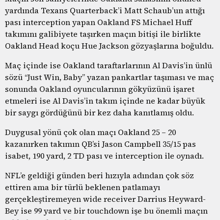
yardında Texans Quarterback’i Matt Schaub’un attığı
pası interception yapan Oakland FS Michael Huff
takımını galibiyete taşırken maçın bitişi ile birlikte
Oakland Head koçu Hue Jackson gözyaşlarına boğuldu.
Maç içinde ise Oakland taraftarlarının Al Davis’in ünlü
sözü “Just Win, Baby” yazan pankartlar taşıması ve maç
sonunda Oakland oyuncularının gökyüzünü işaret
etmeleri ise Al Davis’in takım içinde ne kadar büyük
bir saygı gördüğünü bir kez daha kanıtlamış oldu.
Duygusal yönü çok olan maçı Oakland 25 – 20
kazanırken takımın QB’si Jason Campbell 35/15 pas
isabet, 190 yard, 2 TD pası ve interception ile oynadı.
NFL’e geldiği günden beri hızıyla adından çok söz
ettiren ama bir türlü beklenen patlamayı
gerçekleştiremeyen wide receiver Darrius Heyward-
Bey ise 99 yard ve bir touchdown işe bu önemli maçın