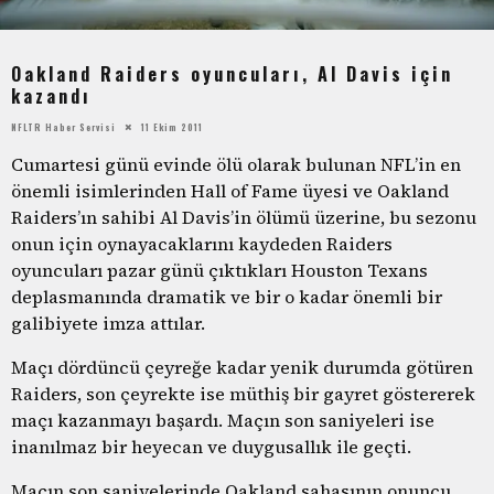
Oakland Raiders oyuncuları, Al Davis için
kazandı
NFLTR Haber Servisi
11 Ekim 2011
Cumartesi günü evinde ölü olarak bulunan NFL’in en
önemli isimlerinden Hall of Fame üyesi ve Oakland
Raiders’ın sahibi Al Davis’in ölümü üzerine, bu sezonu
onun için oynayacaklarını kaydeden Raiders
oyuncuları pazar günü çıktıkları Houston Texans
deplasmanında dramatik ve bir o kadar önemli bir
galibiyete imza attılar.
Maçı dördüncü çeyreğe kadar yenik durumda götüren
Raiders, son çeyrekte ise müthiş bir gayret göstererek
maçı kazanmayı başardı. Maçın son saniyeleri ise
inanılmaz bir heyecan ve duygusallık ile geçti.
Maçın son saniyelerinde Oakland sahasının onuncu