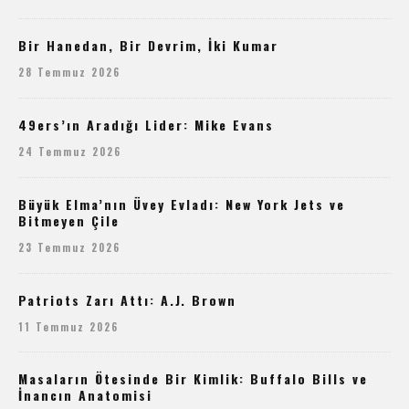
Bir Hanedan, Bir Devrim, İki Kumar
28 Temmuz 2026
49ers’ın Aradığı Lider: Mike Evans
24 Temmuz 2026
Büyük Elma’nın Üvey Evladı: New York Jets ve
Bitmeyen Çile
23 Temmuz 2026
Patriots Zarı Attı: A.J. Brown
11 Temmuz 2026
Masaların Ötesinde Bir Kimlik: Buffalo Bills ve
İnancın Anatomisi