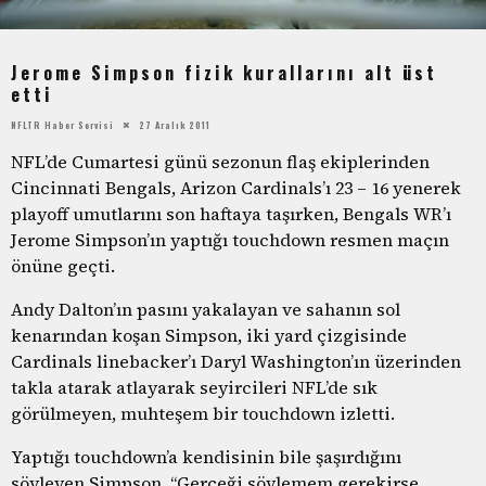
Jerome Simpson fizik kurallarını alt üst
etti
NFLTR Haber Servisi
27 Aralık 2011
NFL’de Cumartesi günü sezonun flaş ekiplerinden
Cincinnati Bengals, Arizon Cardinals’ı 23 – 16 yenerek
playoff umutlarını son haftaya taşırken, Bengals WR’ı
Jerome Simpson’ın yaptığı touchdown resmen maçın
önüne geçti.
Andy Dalton’ın pasını yakalayan ve sahanın sol
kenarından koşan Simpson, iki yard çizgisinde
Cardinals linebacker’ı Daryl Washington’ın üzerinden
takla atarak atlayarak seyircileri NFL’de sık
görülmeyen, muhteşem bir touchdown izletti.
Yaptığı touchdown’a kendisinin bile şaşırdığını
söyleyen Simpson, “Gerçeği söylemem gerekirse