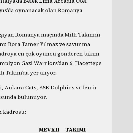
talya’da Belek Lima Arcadia Otel
Mayıs’da oynanacak olan Romanya
 taşıyan Romanya maçında Milli Takım’ın
nu Bora Tamer Yılmaz ve savunma
 kadroya en çok oyuncu gönderen takım
şampiyon Gazi Warriors’dan 6, Hacettepe
i Takım’da yer alıyor.
i, Ankara Cats, BSK Dolphins ve İzmir
osunda bulunuyor.
ı kadrosu:
MEVKII
TAKIMI