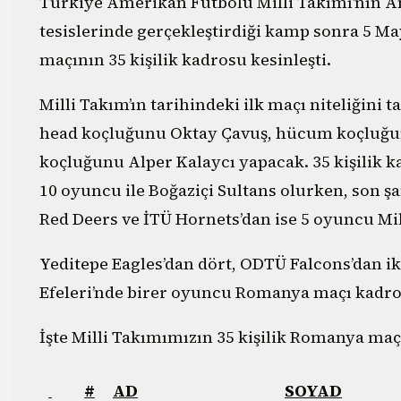
Türkiye Amerikan Futbolu Milli Takımı’nın An
tesislerinde gerçekleştirdiği kamp sonra 5 
maçının 35 kişilik kadrosu kesinleşti.
Milli Takım’ın tarihindeki ilk maçı niteliğini
head koçluğunu Oktay Çavuş, hücum koçluğu
koçluğunu Alper Kalaycı yapacak. 35 kişilik
10 oyuncu ile Boğaziçi Sultans olurken, son 
Red Deers ve İTÜ Hornets’dan ise 5 oyuncu Mill
Yeditepe Eagles’dan dört, ODTÜ Falcons’dan ik
Efeleri’nde birer oyuncu Romanya maçı kadr
İşte Milli Takımımızın 35 kişilik Romanya maç
#
AD
SOYAD