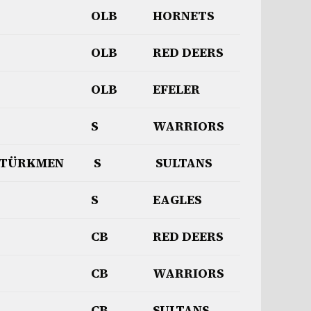
OLB
HORNETS
OLB
RED DEERS
OLB
EFELER
S
WARRIORS
TÜRKMEN
S
SULTANS
S
EAGLES
CB
RED DEERS
CB
WARRIORS
CB
SULTANS