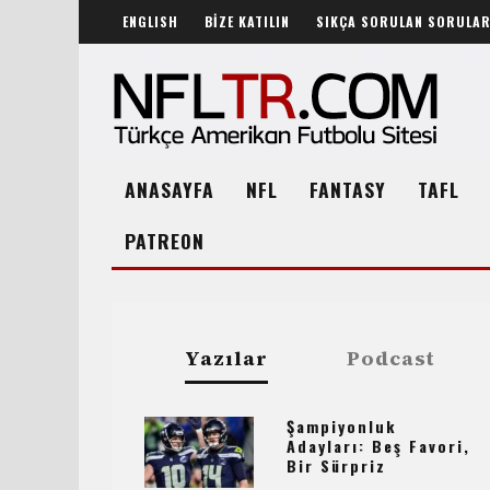
ENGLISH
BİZE KATILIN
SIKÇA SORULAN SORULA
ANASAYFA
NFL
FANTASY
TAFL
PATREON
Yazılar
Podcast
Şampiyonluk
Adayları: Beş Favori,
Bir Sürpriz