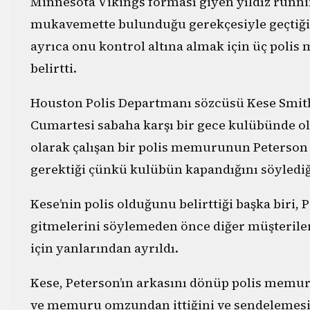
Minnesota Vikings forması giyen yıldız runni
mukavemette bulunduğu gerekçesiyle geçtiğim
ayrıca onu kontrol altına almak için üç poli
belirtti.
Houston Polis Departmanı sözcüsü Kese Smith
Cumartesi sabaha karşı bir gece kulübünde o
olarak çalışan bir polis memurunun Peterson v
gerektiği çünkü kulübün kapandığını söylediği
Kese’nin polis olduğunu belirttiği başka biri,
gitmelerini söylemeden önce diğer müşterile
için yanlarından ayrıldı.
Kese, Peterson’ın arkasını dönüp polis memu
ve memuru omzundan ittiğini ve sendelemesi