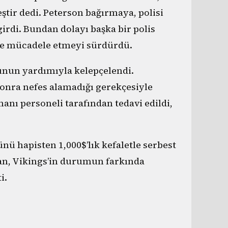
leştir dedi. Peterson bağırmaya, polisi
 girdi. Bundan dolayı başka bir polis
de mücadele etmeyi sürdürdü.
nun yardımıyla kelepçelendi.
onra nefes alamadığı gerekçesiyle
nı personeli tarafından tedavi edildi,
ünü hapisten 1,000$’lık kefaletle serbest
an, Vikings’in durumun farkında
i.