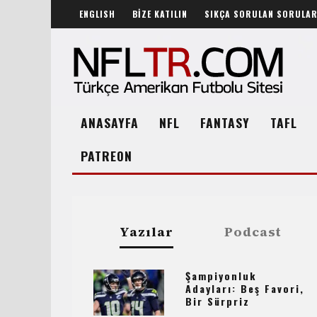
ENGLISH
BİZE KATILIN
SIKÇA SORULAN SORULA
ANASAYFA
NFL
FANTASY
TAFL
PATREON
Yazılar
Podcast
Şampiyonluk
Adayları: Beş Favori,
Bir Sürpriz