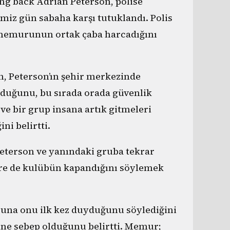
ng back Adrian Peterson, polise
iz gün sabaha karşı tutuklandı. Polis
s memurunun ortak çaba harcadığını
, Peterson’ın şehir merkezinde
lduğunu, bu sırada orada güvenlik
e bir grup insana artık gitmeleri
ni belirtti.
 Peterson ve yanındaki gruba tekrar
re de kulübün kapandığını söylemek
runa onu ilk kez duyduğunu söylediğini
ne sebep olduğunu belirtti. Memur;