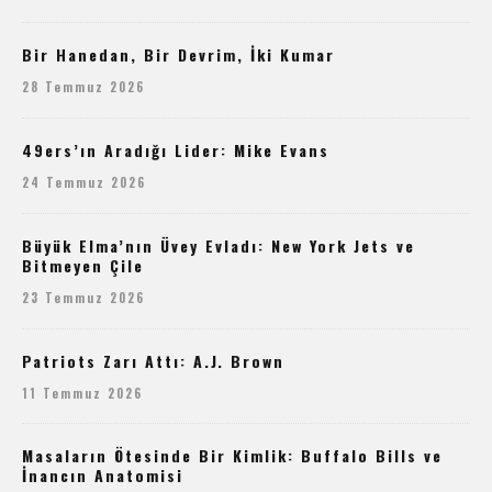
Bir Hanedan, Bir Devrim, İki Kumar
28 Temmuz 2026
49ers’ın Aradığı Lider: Mike Evans
24 Temmuz 2026
Büyük Elma’nın Üvey Evladı: New York Jets ve
Bitmeyen Çile
23 Temmuz 2026
Patriots Zarı Attı: A.J. Brown
11 Temmuz 2026
Masaların Ötesinde Bir Kimlik: Buffalo Bills ve
İnancın Anatomisi