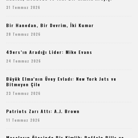
31 Temmuz 2026
Bir Hanedan, Bir Devrim, İki Kumar
28 Temmuz 2026
49ers’ın Aradığı Lider: Mike Evans
24 Temmuz 2026
Büyük Elma’nın Üvey Evladı: New York Jets ve
Bitmeyen Çile
23 Temmuz 2026
Patriots Zarı Attı: A.J. Brown
11 Temmuz 2026
Masaların Ötesinde Bir Kimlik: Buffalo Bills ve