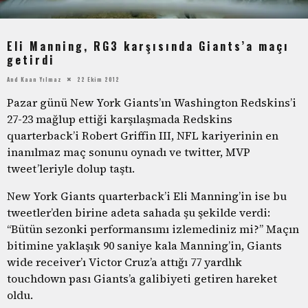
Eli Manning, RG3 karşısında Giants’a maçı
getirdi
And Kaan Yılmaz
22 Ekim 2012
Pazar günü New York Giants’ın Washington Redskins’i
27-23 mağlup ettiği karşılaşmada Redskins
quarterback’i Robert Griffin III, NFL kariyerinin en
inanılmaz maç sonunu oynadı ve twitter, MVP
tweet’leriyle dolup taştı.
New York Giants quarterback’i Eli Manning’in ise bu
tweetler’den birine adeta sahada şu şekilde verdi:
“Bütün sezonki performansımı izlemediniz mi?” Maçın
bitimine yaklaşık 90 saniye kala Manning’in, Giants
wide receiver’ı Victor Cruz’a attığı 77 yardlık
touchdown pası Giants’a galibiyeti getiren hareket
oldu.