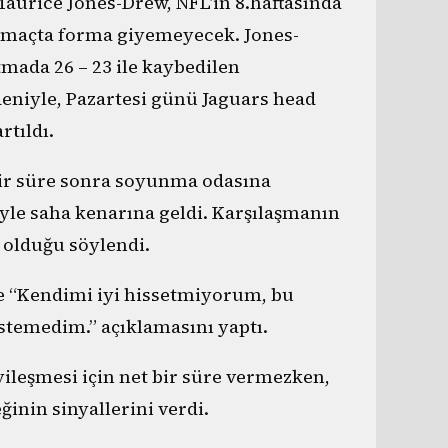
 Maurice Jones-Drew, NFL’in 8.haftasında
ğı maçta forma giyemeyecek. Jones-
mada 26 – 23 ile kaybedilen
deniyle, Pazartesi günü Jaguars head
tıldı.
bir süre sonra soyunma odasına
yle saha kenarına geldi. Karşılaşmanın
 olduğu söylendi.
çte “Kendimi iyi hissetmiyorum, bu
stemedim.” açıklamasını yaptı.
ileşmesi için net bir süre vermezken,
ğinin sinyallerini verdi.