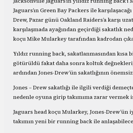
Jacksonville Jaguars’ın yılıdız running back’i
Jaguars’ın Green Bay Packers ile karşılaşaca
Drew, Pazar günü Oakland Raiders’a karşı uzat
karşılaşmada ayağından geçirdiği sakatlık ne
koçu Mike Mularkey tarafından kadrodan çıkar
Yıldız running back, sakatlanmasından kısa 
götürüldü fakat daha sonra koltuk değnekleri
ardından Jones-Drew’ün sakatlığının önemsiz
Jones – Drew sakatlığı ile ilgili verdiği deme
nedenle oyuna girip takımıma zarar vermek i
Jaguars head koçu Mularkey, Jones-Drew’ün iy
takımın yeni bir running back ile anlaşabilece