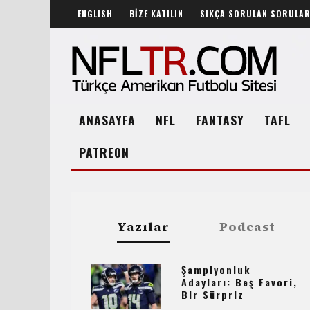
ENGLISH
BİZE KATILIN
SIKÇA SORULAN SORULA
ANASAYFA
NFL
FANTASY
TAFL
PATREON
Yazılar
Podcast
Şampiyonluk
Adayları: Beş Favori,
Bir Sürpriz