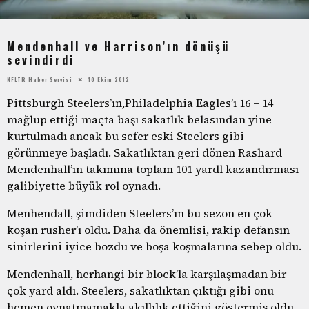
Mendenhall ve Harrison’ın dönüşü
sevindirdi
NFLTR Haber Servisi
10 Ekim 2012
Pittsburgh Steelers’ın,Philadelphia Eagles’ı 16 – 14
mağlup ettiği maçta başı sakatlık belasından yine
kurtulmadı ancak bu sefer eski Steelers gibi
görünmeye başladı. Sakatlıktan geri dönen Rashard
Mendenhall’ın takımına toplam 101 yardl kazandırması
galibiyette büyük rol oynadı.
Menhendall, şimdiden Steelers’ın bu sezon en çok
koşan rusher’ı oldu. Daha da önemlisi, rakip defansın
sinirlerini iyice bozdu ve boşa koşmalarına sebep oldu.
Mendenhall, herhangi bir block’la karşılaşmadan bir
çok yard aldı. Steelers, sakatlıktan çıktığı gibi onu
hemen oynatmamakla akıllılık ettiğini göstermiş oldu.