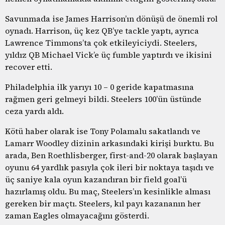
Savunmada ise James Harrison’ın dönüşü de önemli rol
oynadı. Harrison, üç kez QB’ye tackle yaptı, ayrıca
Lawrence Timmons’ta çok etkileyiciydi. Steelers,
yıldız QB Michael Vick’e üç fumble yaptırdı ve ikisini
recover etti.
Philadelphia ilk yarıyı 10 – 0 geride kapatmasına
rağmen geri gelmeyi bildi. Steelers 100’ün üstünde
ceza yardı aldı.
Kötü haber olarak ise Tony Polamalu sakatlandı ve
Lamarr Woodley dizinin arkasındaki kirişi burktu. Bu
arada, Ben Roethlisberger, first-and-20 olarak başlayan
oyunu 64 yardlık pasıyla çok ileri bir noktaya taşıdı ve
üç saniye kala oyun kazandıran bir field goal’ü
hazırlamış oldu. Bu maç, Steelers’ın kesinlikle alması
gereken bir maçtı. Steelers, kıl payı kazananın her
zaman Eagles olmayacağını gösterdi.