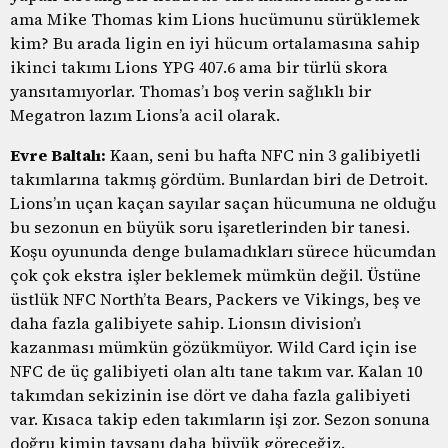
ama Mike Thomas kim Lions hucümunu sürüklemek
kim? Bu arada ligin en iyi hücum ortalamasına sahip
ikinci takımı Lions YPG 407.6 ama bir türlü skora
yansıtamıyorlar. Thomas’ı boş verin sağlıklı bir
Megatron lazım Lions’a acil olarak.
Evre Baltalı:
Kaan, seni bu hafta NFC nin 3 galibiyetli
takımlarına takmış gördüm. Bunlardan biri de Detroit.
Lions’ın uçan kaçan sayılar saçan hücumuna ne olduğu
bu sezonun en büyük soru işaretlerinden bir tanesi.
Koşu oyununda denge bulamadıkları sürece hücumdan
çok çok ekstra işler beklemek mümkün değil. Üstüne
üstlük NFC North’ta Bears, Packers ve Vikings, beş ve
daha fazla galibiyete sahip. Lionsın division’ı
kazanması mümkün gözükmüyor. Wild Card için ise
NFC de üç galibiyeti olan altı tane takım var. Kalan 10
takımdan sekizinin ise dört ve daha fazla galibiyeti
var. Kısaca takip eden takımların işi zor. Sezon sonuna
doğru kimin tavşanı daha büyük göreceğiz.