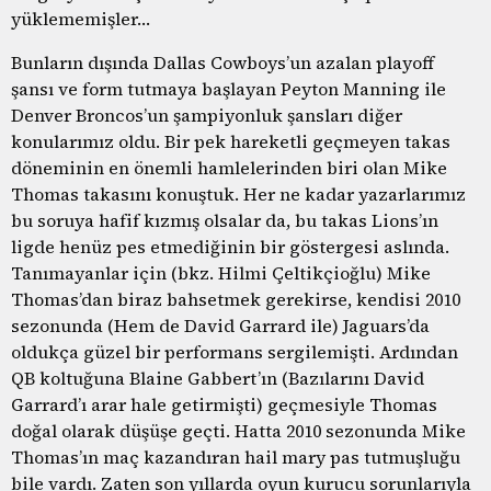
yüklememişler…
Bunların dışında Dallas Cowboys’un azalan playoff
şansı ve form tutmaya başlayan Peyton Manning ile
Denver Broncos’un şampiyonluk şansları diğer
konularımız oldu. Bir pek hareketli geçmeyen takas
döneminin en önemli hamlelerinden biri olan Mike
Thomas takasını konuştuk. Her ne kadar yazarlarımız
bu soruya hafif kızmış olsalar da, bu takas Lions’ın
ligde henüz pes etmediğinin bir göstergesi aslında.
Tanımayanlar için (bkz. Hilmi Çeltikçioğlu) Mike
Thomas’dan biraz bahsetmek gerekirse, kendisi 2010
sezonunda (Hem de David Garrard ile) Jaguars’da
oldukça güzel bir performans sergilemişti. Ardından
QB koltuğuna Blaine Gabbert’ın (Bazılarını David
Garrard’ı arar hale getirmişti) geçmesiyle Thomas
doğal olarak düşüşe geçti. Hatta 2010 sezonunda Mike
Thomas’ın maç kazandıran hail mary pas tutmuşluğu
bile vardı. Zaten son yıllarda oyun kurucu sorunlarıyla