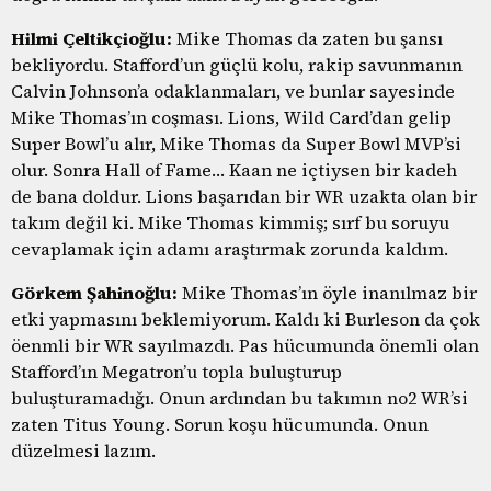
Hilmi Çeltikçioğlu:
Mike Thomas da zaten bu şansı
bekliyordu. Stafford’un güçlü kolu, rakip savunmanın
Calvin Johnson’a odaklanmaları, ve bunlar sayesinde
Mike Thomas’ın coşması. Lions, Wild Card’dan gelip
Super Bowl’u alır, Mike Thomas da Super Bowl MVP’si
olur. Sonra Hall of Fame… Kaan ne içtiysen bir kadeh
de bana doldur. Lions başarıdan bir WR uzakta olan bir
takım değil ki. Mike Thomas kimmiş; sırf bu soruyu
cevaplamak için adamı araştırmak zorunda kaldım.
Görkem Şahinoğlu:
Mike Thomas’ın öyle inanılmaz bir
etki yapmasını beklemiyorum. Kaldı ki Burleson da çok
öenmli bir WR sayılmazdı. Pas hücumunda önemli olan
Stafford’ın Megatron’u topla buluşturup
buluşturamadığı. Onun ardından bu takımın no2 WR’si
zaten Titus Young. Sorun koşu hücumunda. Onun
düzelmesi lazım.