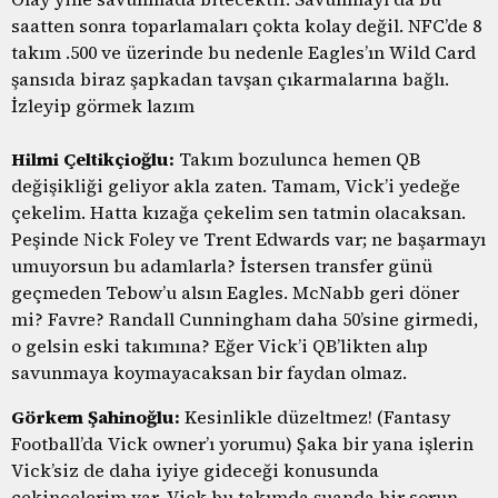
saatten sonra toparlamaları çokta kolay değil. NFC’de 8
takım .500 ve üzerinde bu nedenle Eagles’ın Wild Card
şansıda biraz şapkadan tavşan çıkarmalarına bağlı.
İzleyip görmek lazım
Hilmi Çeltikçioğlu:
Takım bozulunca hemen QB
değişikliği geliyor akla zaten. Tamam, Vick’i yedeğe
çekelim. Hatta kızağa çekelim sen tatmin olacaksan.
Peşinde Nick Foley ve Trent Edwards var; ne başarmayı
umuyorsun bu adamlarla? İstersen transfer günü
geçmeden Tebow’u alsın Eagles. McNabb geri döner
mi? Favre? Randall Cunningham daha 50’sine girmedi,
o gelsin eski takımına? Eğer Vick’i QB’likten alıp
savunmaya koymayacaksan bir faydan olmaz.
Görkem Şahinoğlu:
Kesinlikle düzeltmez! (Fantasy
Football’da Vick owner’ı yorumu) Şaka bir yana işlerin
Vick’siz de daha iyiye gideceği konusunda
çekincelerim var. Vick bu takımda şuanda bir sorun