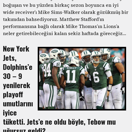
boğuşan ve bu yüzden birkaç sezon boyunca en iyi
wide receiver’ı Mike Sims-Walker olarak gözükmüş bir
takımdan bahsediyoruz. Matthew Stafford’ın
performansına bağlı olarak Mike Thomas’ın Lions’a
neler getirebileceğini kalan sekiz haftada göreceğiz…
New York
Jets,
Dolphins’e
30 – 9
yenilerek
playoff
umutlarını
iyice
tüketti. Jets’e ne oldu böyle, Tebow mu
uğursuz geldi?