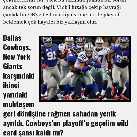
ancak tek sorun değil. Vick’i kızağa çekip bayrağı
çaylak bir QB’ye teslim edip üstüne bir de playoff
beklemek çok hayalci bir yaklaşım olur.
Dallas
Cowboys,
New York
Giants
karşındaki
ikinci
yarıdaki
muhteşem
geri dönüşüne rağmen sahadan yenik
ayrıldı. Cowboys’un playoff’u geçelim wild
card şansı kaldı mı?