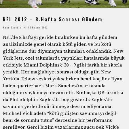
NFL 2012 – 8.Hafta Sonrası Gündem
Kaan Özaydın
01 Kasım 2012
NFL’de 8.haftayı geride bırakırken bu hafta gündem
analizimizde genel olarak kötü giden ve bu kötü
gidişlerine dur diyemeyen takımlara odaklandık. New
York Jets, özel takımlarda yaptıkları hatalarında büyük
etkisiyle Miami Dolphins’e 30 – 9 gibi farklı bir skorla
yenildi. Her mağlubiyet sonrası olduğu gibi New
York’da Tebow sesleri yükselirken head koç Rex Ryan,
halen quarterback Mark Sanchez’in arkasında
olduğunu söylemeye devam etti. Bir başka QB sıkıntısı
da Philadelphia Eagles’da boy gösterdi. Eagles’da
savunma yerlerde sürünmeye devam ediyor ama
Michael Vick adeta “kötü gidişten savunmayı değil
beni de sorumlu tutun” dercesine bir performans
sergiliyor. Gerçi bizim yazarlarımız suçu pek Vick’e