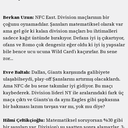
Berkan Uzun:
NFC East. Division maçlarının bir
çoğunu oynamadılar. Şansları matematiksel olarak var
ama gel gör ki kalan division maçları bu ihtimalleri
sadece kağıt üstünde bırakıyor. Defans iyi iş çıkartıyor,
ofans ve Romo çok dengesiz eğer oldu ki iyi iş yapsalar
bile bence ucu ucuna Wild Card’ı kaçırırlar. Bu sene
zor…
Evre Baltalı:
Dallas, Giants karşısında galibiyete
ulaşabilseydi, play-off Şanslarını artırmış olacaklardı.
Ama NFC de bu sene takımlar iyi gidiyor. Bu maçı
kaybederek. Division lideri NY ile aralarındaki fark üç
maça çıktı ve Giants’ın da aynı Eagles gibi şapkasına
bir bakması lazım tavşan var mı, yok mu diye?
Hilmi Çeltikçioğlu:
Matematiksel soruyorsan %30 gibi
bir şansları var. Division’ı şu saatten sonra alamazlar. 3-