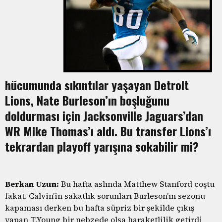
hücumunda sıkıntılar yaşayan Detroit
Lions, Nate Burleson’ın boşluğunu
doldurması için Jacksonville Jaguars’dan
WR Mike Thomas’ı aldı. Bu transfer Lions’ı
tekrardan playoff yarışına sokabilir mi?
Berkan Uzun:
Bu hafta aslında Matthew Stanford coştu
fakat. Calvin’in sakatlık sorunları Burleson’ın sezonu
kapaması derken bu hafta süpriz bir şekilde çıkış
yapan T.Young bir nebzede olsa haraketlilik getirdi