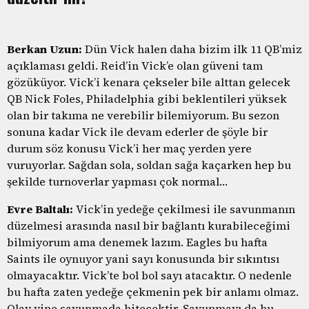
Berkan Uzun:
Dün Vick halen daha bizim ilk 11 QB’miz
açıklaması geldi. Reid’in Vick’e olan güveni tam
gözüküyor. Vick’i kenara çekseler bile alttan gelecek
QB Nick Foles, Philadelphia gibi beklentileri yüksek
olan bir takıma ne verebilir bilemiyorum. Bu sezon
sonuna kadar Vick ile devam ederler de şöyle bir
durum söz konusu Vick’i her maç yerden yere
vuruyorlar. Sağdan sola, soldan sağa kaçarken hep bu
şekilde turnoverlar yapması çok normal…
Evre Baltalı:
Vick’in yedeğe çekilmesi ile savunmanın
düzelmesi arasında nasıl bir bağlantı kurabileceğimi
bilmiyorum ama denemek lazım. Eagles bu hafta
Saints ile oynuyor yani sayı konusunda bir sıkıntısı
olmayacaktır. Vick’te bol bol sayı atacaktır. O nedenle
bu hafta zaten yedeğe çekmenin pek bir anlamı olmaz.
Olay yine savunmada bitecektir. Savunmayı da bu