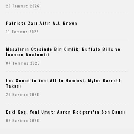
23 Temmuz 2026
Patriots Zarı Attı: A.J. Brown
11 Temmuz 2026
Masaların Ötesinde Bir Kimlik: Buffalo Bills ve
İnancın Anatomisi
04 Temmuz 2026
Les Snead’in Yeni All-In Hamlesi: Myles Garrett
Takası
29 Haziran 2026
Eski Koç, Yeni Umut: Aaron Rodgers’ın Son Dansı
06 Haziran 2026