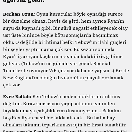
Berkan Uzun:
Oyun kurucular böyle oynadığı sürece
bir düzelme olmaz. Revis de gitti, hem ayrıca Ryan’ın
suyu da kaynadı gibi. Bir sürü negatif etkileyecek olay
üst üste binince böyle kötü sonuçlarda kaçınılmaz
oldu. O değilde bi ihtimal belki Tebow’un ilahi güçleri
bir şeyler yaptırır ama çok zor. Bu sezon sonunda
Ryan’ı iş arayan koçların arasında bulabiliriz gibime
geliyor. (Tebow’un ne günahı var çocuk Special
Team’lerde oynuyor WR çıkıyor daha ne yapsın…) Bir de
New England’ın olduğu division’dan playoff zorlamak
çok zor.
Evre Baltalı:
Ben Tebow’u neden aldıklarını anlamış
değilim. Biraz sansasyon yapıp adamın isminden
faydalanmaya çalıştıklarını düşünüyorum… Bakalım
boş Rex Ryan nasıl bir takla atacak… Bu hafta bay
olmaları takımın toparlanması için bir fırsat sunabilir.
Sonra sırayla Seahawks ve Rams ile oynayacaklar o iki