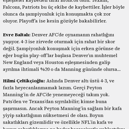
Falcons, Patriots bu üç ekibe de kaybettiler. İşler böyle
olunca da şampiyonluk için konuşmakta çok zor
oluyor. Playoff’a ise kesin gözüyle bakabilirler.
Evre Baltalı:
Denver AFC’de oynamanın rahatlığını
yaşıyor. 4-3 ise zirvede oturmak için rahat bir skor
değil. Şampiyonluk konuşmak için erken görünse de
eğer bugün play-off’lar başlasa Denver’ın muhtemel
New England veya Houston eşleşmesinden galip
ayrılma ihtimali %20 o da Manning gününde olursa…
Hilmi Çeltikçioğlu:
Aslında Denver altı üstü 4-3, ve
fazla heyecanlanmamak lazım. Gerçi Peyton
Manning’in de AFC’de yenemeyeceği takım yok.
Pats’den ve Texans’dan sıyrılabilir; kimse buna
şaşırmasın. Ancak Peyton Manning’in sağlam bir kafa
yiyip sakatlığının nüksetmesi de olası. Boyun
sakatlıkları gizemlidir ve özellikle NFL’in kafa ve
boyun sakatlıklarına ne kadar hassasiyetle yaklaştığını