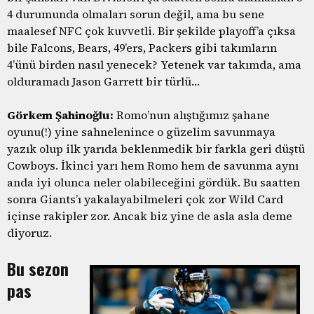
4 durumunda olmaları sorun değil, ama bu sene
maalesef NFC çok kuvvetli. Bir şekilde playoff’a çıksa
bile Falcons, Bears, 49’ers, Packers gibi takımların
4’ünü birden nasıl yenecek? Yetenek var takımda, ama
olduramadı Jason Garrett bir türlü…
Görkem Şahinoğlu:
Romo’nun alıştığımız şahane
oyunu(!) yine sahnelenince o güzelim savunmaya
yazık olup ilk yarıda beklenmedik bir farkla geri düştü
Cowboys. İkinci yarı hem Romo hem de savunma aynı
anda iyi olunca neler olabileceğini gördük. Bu saatten
sonra Giants’ı yakalayabilmeleri çok zor Wild Card
içinse rakipler zor. Ancak biz yine de asla asla deme
diyoruz.
Bu sezon
pas