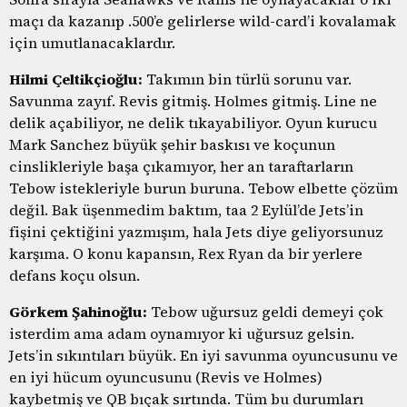
maçı da kazanıp .500’e gelirlerse wild-card’i kovalamak
için umutlanacaklardır.
Hilmi Çeltikçioğlu:
Takımın bin türlü sorunu var.
Savunma zayıf. Revis gitmiş. Holmes gitmiş. Line ne
delik açabiliyor, ne delik tıkayabiliyor. Oyun kurucu
Mark Sanchez büyük şehir baskısı ve koçunun
cinslikleriyle başa çıkamıyor, her an taraftarların
Tebow istekleriyle burun buruna. Tebow elbette çözüm
değil. Bak üşenmedim baktım, taa 2 Eylül’de Jets’in
fişini çektiğini yazmışım, hala Jets diye geliyorsunuz
karşıma. O konu kapansın, Rex Ryan da bir yerlere
defans koçu olsun.
Görkem Şahinoğlu:
Tebow uğursuz geldi demeyi çok
isterdim ama adam oynamıyor ki uğursuz gelsin.
Jets’in sıkıntıları büyük. En iyi savunma oyuncusunu ve
en iyi hücum oyuncusunu (Revis ve Holmes)
kaybetmiş ve QB bıçak sırtında. Tüm bu durumları