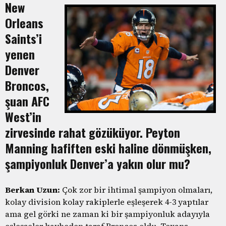
New
Orleans
Saints’i
yenen
Denver
Broncos,
şuan AFC
West’in
zirvesinde rahat gözüküyor. Peyton
Manning hafiften eski haline dönmüşken,
şampiyonluk Denver’a yakın olur mu?
Berkan Uzun:
Çok zor bir ihtimal şampiyon olmaları,
kolay division kolay rakiplerle eşleşerek 4-3 yaptılar
ama gel görki ne zaman ki bir şampiyonluk adayıyla
eşleşseler kaybeden taraf Broncos oldu. Texans,