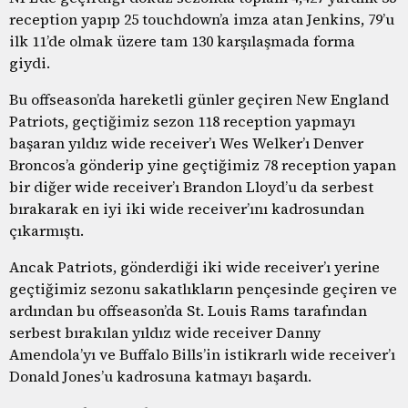
reception yapıp 25 touchdown’a imza atan Jenkins, 79’u
ilk 11’de olmak üzere tam 130 karşılaşmada forma
giydi.
Bu offseason’da hareketli günler geçiren New England
Patriots, geçtiğimiz sezon 118 reception yapmayı
başaran yıldız wide receiver’ı Wes Welker’ı Denver
Broncos’a gönderip yine geçtiğimiz 78 reception yapan
bir diğer wide receiver’ı Brandon Lloyd’u da serbest
bırakarak en iyi iki wide receiver’ını kadrosundan
çıkarmıştı.
Ancak Patriots, gönderdiği iki wide receiver’ı yerine
geçtiğimiz sezonu sakatlıkların pençesinde geçiren ve
ardından bu offseason’da St. Louis Rams tarafından
serbest bırakılan yıldız wide receiver Danny
Amendola’yı ve Buffalo Bills’in istikrarlı wide receiver’ı
Donald Jones’u kadrosuna katmayı başardı.