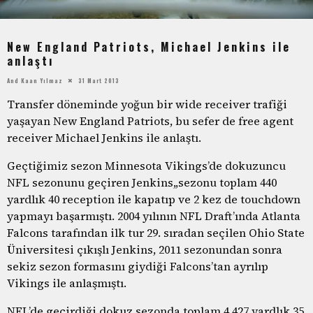
New England Patriots, Michael Jenkins ile
anlaştı
And Kaan Yılmaz
31 Mart 2013
Transfer döneminde yoğun bir wide receiver trafiği
yaşayan New England Patriots, bu sefer de free agent
receiver Michael Jenkins ile anlaştı.
Geçtiğimiz sezon Minnesota Vikings’de dokuzuncu
NFL sezonunu geçiren Jenkins,,sezonu toplam 440
yardlık 40 reception ile kapatıp ve 2 kez de touchdown
yapmayı başarmıştı. 2004 yılının NFL Draft’ında Atlanta
Falcons tarafından ilk tur 29. sıradan seçilen Ohio State
Üniversitesi çıkışlı Jenkins, 2011 sezonundan sonra
sekiz sezon formasını giydiği Falcons’tan ayrılıp
Vikings ile anlaşmıştı.
NFL’de geçirdiği dokuz sezonda toplam 4,427 yardlık 35