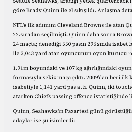
Seattle Seahawks, aradığı yedek quarterback’i
göre Brady Quinn ile el sıkışıldı. Anlaşma de
NFL’e ilk adımını Cleveland Browns ile atan Q
22.sıradan seçilmişti. Quinn daha sonra Brown
24 maçta; denediği 550 pasın 296’sında isabet
ile 3,043 yard atan oyuncunun oyun kurucu rey
1.91m boyundaki ve 107 kg ağırlığındaki oyunc
formasıyla sekiz maça çıktı. 2009’dan beri il
isabetiyle 1,141 yard pas attı. Quinn, iki touc
atarken Chiefs passing offence istatistiğinde l
Quinn, Seahawks’ın Pazartesi günü görüştüğü 
adaylar ise şu isimlerdi: