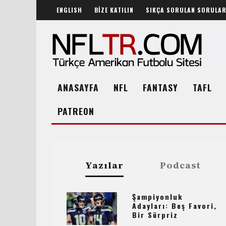
ENGLISH
BİZE KATILIN
SIKÇA SORULAN SORULA
ANASAYFA
NFL
FANTASY
TAFL
PATREON
Yazılar
Podcast
Şampiyonluk
Adayları: Beş Favori,
Bir Sürpriz