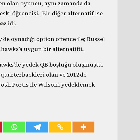
nden olan oyuncu, aynı zamanda da
ski öğrencisi. Bir diğer alternatif ise
ace
idi.
’de oynadığı option offence ile; Russel
hawks’a uygun bir alternatifti.
ahawks’de yedek QB boşluğu oluşmuştu.
quarterbackleri olan ve 2012’de
osh Portis ile Wilson’ı yedeklemek