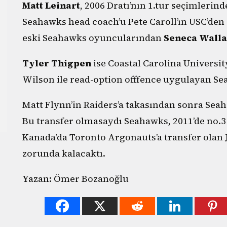
Matt Leinart
, 2006 Dratı’nın 1.tur seçimleri
Seahawks head coach’u Pete Caroll’ın USC’den e
eski Seahawks oyuncularından
Seneca Wall
Tyler Thigpen
ise Coastal Carolina University
Wilson ile read-option offfence uygulayan Sea
Matt Flynn’in Raiders’a takasından sonra Se
Bu transfer olmasaydı Seahawks, 2011’de no.3 
Kanada’da Toronto Argonauts’a transfer olan J
zorunda kalacaktı.
Yazan: Ömer Bozanoğlu