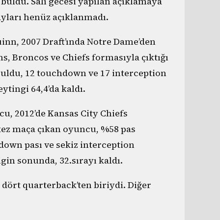
 buldu. Salı gecesi yapılan açıklamaya
tayları henüz açıklanmadı.
uinn, 2007 Draft’ında Notre Dame’den
s, Broncos ve Chiefs formasıyla çıktığı
 buldu, 12 touchdown ve 17 interception
tingi 64,4’da kaldı.
u, 2012’de Kansas City Chiefs
k kez maça çıkan oyuncu, %58 pas
hdown pası ve sekiz interception
igin sonunda, 32.sırayı kaldı.
dört quarterback’ten biriydi. Diğer