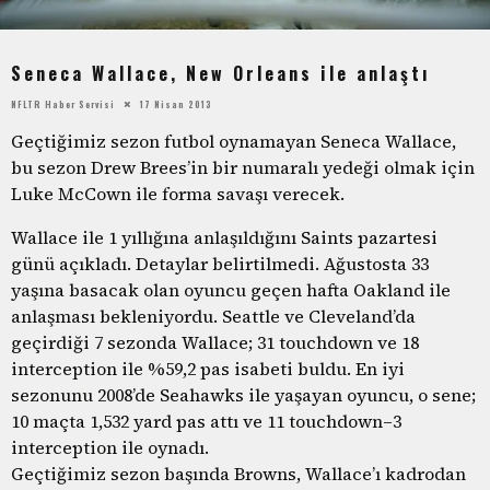
Seneca Wallace, New Orleans ile anlaştı
NFLTR Haber Servisi
17 Nisan 2013
Geçtiğimiz sezon futbol oynamayan Seneca Wallace,
bu sezon Drew Brees’in bir numaralı yedeği olmak için
Luke McCown ile forma savaşı verecek.
Wallace ile 1 yıllığına anlaşıldığını Saints pazartesi
günü açıkladı. Detaylar belirtilmedi. Ağustosta 33
yaşına basacak olan oyuncu geçen hafta Oakland ile
anlaşması bekleniyordu. Seattle ve Cleveland’da
geçirdiği 7 sezonda Wallace; 31 touchdown ve 18
interception ile %59,2 pas isabeti buldu. En iyi
sezonunu 2008’de Seahawks ile yaşayan oyuncu, o sene;
10 maçta 1,532 yard pas attı ve 11 touchdown–3
interception ile oynadı.
Geçtiğimiz sezon başında Browns, Wallace’ı kadrodan