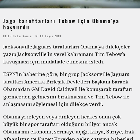
Jags taraftarları Tebow için Obama’ya
başvurdu
NFLTR Haber Servisi
08 Mayıs 2013
Jacksonville Jaguars taraftarları Obama’ya dilekçeler
yazıp Jacksonville’in yerel kahramanı Tim Tebow’a
kavuşması için müdahale etmesini istedi.
ESPN’in haberine göre, bir grup Jacksonville Jaguars
taraftarı Amerika Birleşik Devletleri Başkanı Barack
Obama’dan GM David Caldwell ile konuşarak taraftarı
görmezden gelmesini bırakmasını ve Tim Tebow ile
anlaşmasını söylemesi için dilekçe verdi.
Obama’yı izleyen veya dinleyen herkes onun çok
büyük bir spor taraftarı olduğunu biliyor ancak
Obama’nın ekonomi, sermaye açığı, Libya, Suriye, Irak,
Afganistan ve Kuzey Kore’den gelen çatışma haberleri