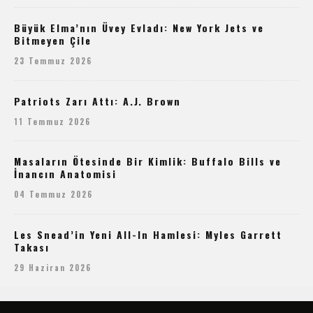
Büyük Elma’nın Üvey Evladı: New York Jets ve
Bitmeyen Çile
23 Temmuz 2026
Patriots Zarı Attı: A.J. Brown
11 Temmuz 2026
Masaların Ötesinde Bir Kimlik: Buffalo Bills ve
İnancın Anatomisi
04 Temmuz 2026
Les Snead’in Yeni All-In Hamlesi: Myles Garrett
Takası
29 Haziran 2026