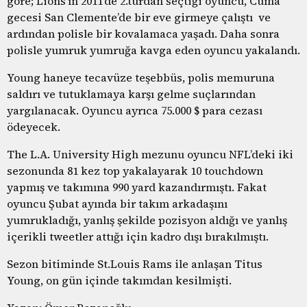
göre; Lions’ın 2011’de 2.turdan seçtiği oyuncu, Cuma
gecesi San Clemente’de bir eve girmeye çalıştı ve
ardından polisle bir kovalamaca yaşadı. Daha sonra
polisle yumruk yumruğa kavga eden oyuncu yakalandı.
Young haneye tecavüze teşebbüs, polis memuruna
saldırı ve tutuklamaya karşı gelme suçlarından
yargılanacak. Oyuncu ayrıca 75.000 $ para cezası
ödeyecek.
The L.A. University High mezunu oyuncu NFL’deki iki
sezonunda 81 kez top yakalayarak 10 touchdown
yapmış ve takımına 990 yard kazandırmıştı. Fakat
oyuncu Şubat ayında bir takım arkadaşını
yumrukladığı, yanlış şekilde pozisyon aldığı ve yanlış
içerikli tweetler attığı için kadro dışı bırakılmıştı.
Sezon bitiminde St.Louis Rams ile anlaşan Titus
Young, on gün içinde takımdan kesilmişti.