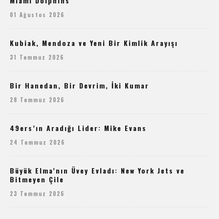
Miami Dolphins
01 Ağustos 2026
Kubiak, Mendoza ve Yeni Bir Kimlik Arayışı
31 Temmuz 2026
Bir Hanedan, Bir Devrim, İki Kumar
28 Temmuz 2026
49ers’ın Aradığı Lider: Mike Evans
24 Temmuz 2026
Büyük Elma’nın Üvey Evladı: New York Jets ve
Bitmeyen Çile
23 Temmuz 2026