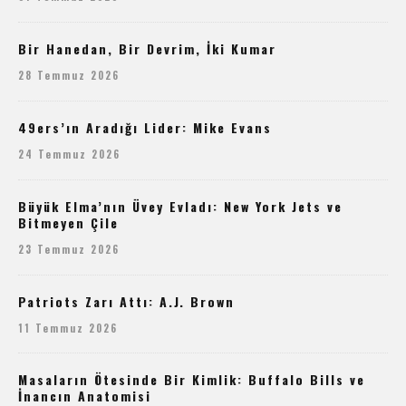
Bir Hanedan, Bir Devrim, İki Kumar
28 Temmuz 2026
49ers’ın Aradığı Lider: Mike Evans
24 Temmuz 2026
Büyük Elma’nın Üvey Evladı: New York Jets ve
Bitmeyen Çile
23 Temmuz 2026
Patriots Zarı Attı: A.J. Brown
11 Temmuz 2026
Masaların Ötesinde Bir Kimlik: Buffalo Bills ve
İnancın Anatomisi