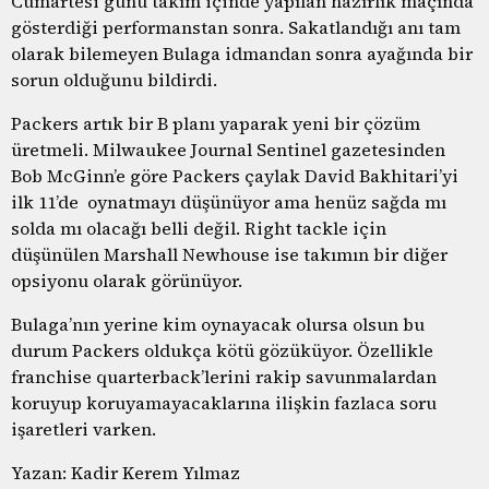
Cumartesi günü takım içinde yapılan hazırlık maçında
gösterdiği performanstan sonra. Sakatlandığı anı tam
olarak bilemeyen Bulaga idmandan sonra ayağında bir
sorun olduğunu bildirdi.
Packers artık bir B planı yaparak yeni bir çözüm
üretmeli. Milwaukee Journal Sentinel gazetesinden
Bob McGinn’e göre Packers çaylak David Bakhitari’yi
ilk 11’de oynatmayı düşünüyor ama henüz sağda mı
solda mı olacağı belli değil. Right tackle için
düşünülen Marshall Newhouse ise takımın bir diğer
opsiyonu olarak görünüyor.
Bulaga’nın yerine kim oynayacak olursa olsun bu
durum Packers oldukça kötü gözüküyor. Özellikle
franchise quarterback’lerini rakip savunmalardan
koruyup koruyamayacaklarına ilişkin fazlaca soru
işaretleri varken.
Yazan: Kadir Kerem Yılmaz