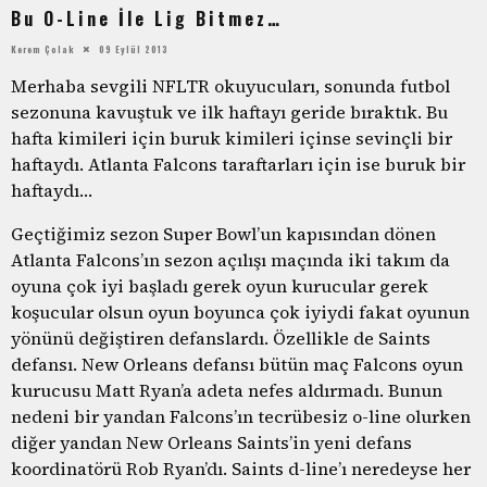
Bu O-Line İle Lig Bitmez…
Kerem Çolak
09 Eylül 2013
Merhaba sevgili NFLTR okuyucuları, sonunda futbol
sezonuna kavuştuk ve ilk haftayı geride bıraktık. Bu
hafta kimileri için buruk kimileri içinse sevinçli bir
haftaydı. Atlanta Falcons taraftarları için ise buruk bir
haftaydı…
Geçtiğimiz sezon Super Bowl’un kapısından dönen
Atlanta Falcons’ın sezon açılışı maçında iki takım da
oyuna çok iyi başladı gerek oyun kurucular gerek
koşucular olsun oyun boyunca çok iyiydi fakat oyunun
yönünü değiştiren defanslardı. Özellikle de Saints
defansı. New Orleans defansı bütün maç Falcons oyun
kurucusu Matt Ryan’a adeta nefes aldırmadı. Bunun
nedeni bir yandan Falcons’ın tecrübesiz o-line olurken
diğer yandan New Orleans Saints’in yeni defans
koordinatörü Rob Ryan’dı. Saints d-line’ı neredeyse her