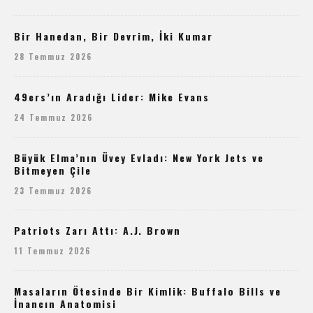
Bir Hanedan, Bir Devrim, İki Kumar
28 Temmuz 2026
49ers’ın Aradığı Lider: Mike Evans
24 Temmuz 2026
Büyük Elma’nın Üvey Evladı: New York Jets ve
Bitmeyen Çile
23 Temmuz 2026
Patriots Zarı Attı: A.J. Brown
11 Temmuz 2026
Masaların Ötesinde Bir Kimlik: Buffalo Bills ve
İnancın Anatomisi