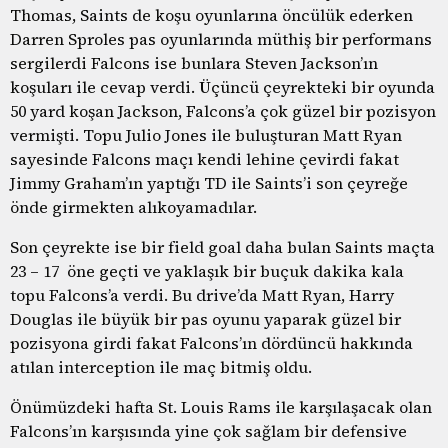
Thomas, Saints de koşu oyunlarına öncülük ederken
Darren Sproles pas oyunlarında müthiş bir performans
sergilerdi Falcons ise bunlara Steven Jackson’ın
koşuları ile cevap verdi. Üçüncü çeyrekteki bir oyunda
50 yard koşan Jackson, Falcons’a çok güzel bir pozisyon
vermişti. Topu Julio Jones ile buluşturan Matt Ryan
sayesinde Falcons maçı kendi lehine çevirdi fakat
Jimmy Graham’ın yaptığı TD ile Saints’i son çeyreğe
önde girmekten alıkoyamadılar.
Son çeyrekte ise bir field goal daha bulan Saints maçta
23 – 17 öne geçti ve yaklaşık bir buçuk dakika kala
topu Falcons’a verdi. Bu drive’da Matt Ryan, Harry
Douglas ile büyük bir pas oyunu yaparak güzel bir
pozisyona girdi fakat Falcons’ın dördüncü hakkında
atılan interception ile maç bitmiş oldu.
Önümüzdeki hafta St. Louis Rams ile karşılaşacak olan
Falcons’ın karşısında yine çok sağlam bir defensive