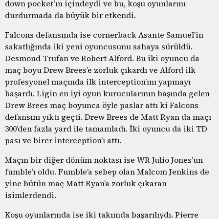
down pocket’ın içindeydi ve bu, koşu oyunlarını
durdurmada da büyük bir etkendi.
Falcons defansında ise cornerback Asante Samuel’in
sakatlığında iki yeni oyuncusunu sahaya sürüldü.
Desmond Trufan ve Robert Alford. Bu iki oyuncu da
maç boyu Drew Brees’e zorluk çıkardı ve Alford ilk
profesyonel maçında ilk interception’ını yapmayı
başardı. Ligin en iyi oyun kurucularının başında gelen
Drew Brees maç boyunca öyle paslar attı ki Falcons
defansını yıktı geçti. Drew Brees de Matt Ryan da maçı
300’den fazla yard ile tamamladı. İki oyuncu da iki TD
pası ve birer interception’ı attı.
Maçın bir diğer dönüm noktası ise WR Julio Jones’un
fumble’ı oldu. Fumble’a sebep olan Malcom Jenkins de
yine bütün maç Matt Ryan’a zorluk çıkaran
isimlerdendi.
Koşu oyunlarında ise iki takımda başarılıydı. Pierre