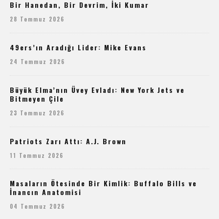
Bir Hanedan, Bir Devrim, İki Kumar
28 Temmuz 2026
49ers’ın Aradığı Lider: Mike Evans
24 Temmuz 2026
Büyük Elma’nın Üvey Evladı: New York Jets ve
Bitmeyen Çile
23 Temmuz 2026
Patriots Zarı Attı: A.J. Brown
11 Temmuz 2026
Masaların Ötesinde Bir Kimlik: Buffalo Bills ve
İnancın Anatomisi
04 Temmuz 2026