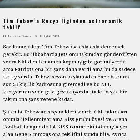
Tim Tebow’a Rusya liginden astronomik
teklif
NFLTR Haber Servisi
18 Eylül 2013
Söz konusu kişi Tim Tebow ise asla asla dememek
gerekir. Bu ilkbaharda Jets onu takımdan gönderdikten
sonra NFL’den tamamen kopmuş gibi görünüyordu
ama Patriots ona bir şans daha verdi ama bu da sadece
iki ay sürdü. Tebow sezon başlamadan önce takımın
son 53 kişilik kadrosuna giremedi ve bu NFL
kariyerinin sonu gibi gözüküyordu…ta ki başka bir
takım ona şans verene kadar.
Şu anda Tebow’un seçenekleri sınırlı. CFL takımları
onunla ilgilenmiyor ama Kiss grubu üyesi ve Arena
Football League’de LA KISS ismindeki takımıyla yer
alan Gene Simmons ona teklifini sundu bile. Ayrıca