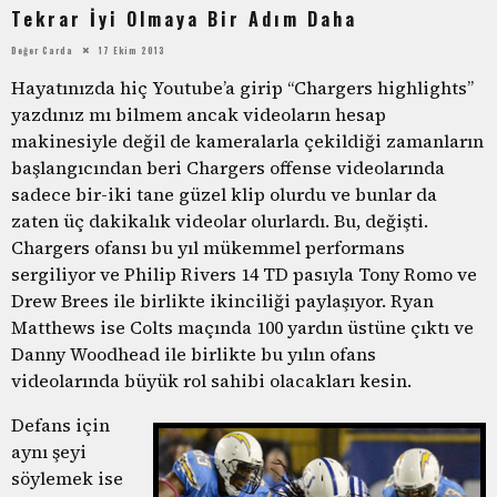
Tekrar İyi Olmaya Bir Adım Daha
Değer Carda
17 Ekim 2013
Hayatınızda hiç Youtube’a girip “Chargers highlights”
yazdınız mı bilmem ancak videoların hesap
makinesiyle değil de kameralarla çekildiği zamanların
başlangıcından beri Chargers offense videolarında
sadece bir-iki tane güzel klip olurdu ve bunlar da
zaten üç dakikalık videolar olurlardı. Bu, değişti.
Chargers ofansı bu yıl mükemmel performans
sergiliyor ve Philip Rivers 14 TD pasıyla Tony Romo ve
Drew Brees ile birlikte ikinciliği paylaşıyor. Ryan
Matthews ise Colts maçında 100 yardın üstüne çıktı ve
Danny Woodhead ile birlikte bu yılın ofans
videolarında büyük rol sahibi olacakları kesin.
Defans için
aynı şeyi
söylemek ise