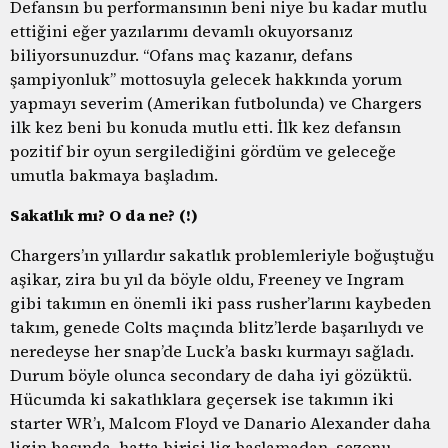
Defansın bu performansının beni niye bu kadar mutlu
ettiğini eğer yazılarımı devamlı okuyorsanız
biliyorsunuzdur. “Ofans maç kazanır, defans
şampiyonluk” mottosuyla gelecek hakkında yorum
yapmayı severim (Amerikan futbolunda) ve Chargers
ilk kez beni bu konuda mutlu etti. İlk kez defansın
pozitif bir oyun sergilediğini gördüm ve geleceğe
umutla bakmaya başladım.
Sakatlık mı? O da ne? (!)
Chargers’ın yıllardır sakatlık problemleriyle boğuştuğu
aşikar, zira bu yıl da böyle oldu, Freeney ve Ingram
gibi takımın en önemli iki pass rusher’larını kaybeden
takım, genede Colts maçında blitz’lerde başarılıydı ve
neredeyse her snap’de Luck’a baskı kurmayı sağladı.
Durum böyle olunca secondary de daha iyi gözüktü.
Hücumda ki sakatlıklara geçersek ise takımın iki
starter WR’ı, Malcom Floyd ve Danario Alexander daha
ligin başında, hatta birisi lig başlamadan, sezonu