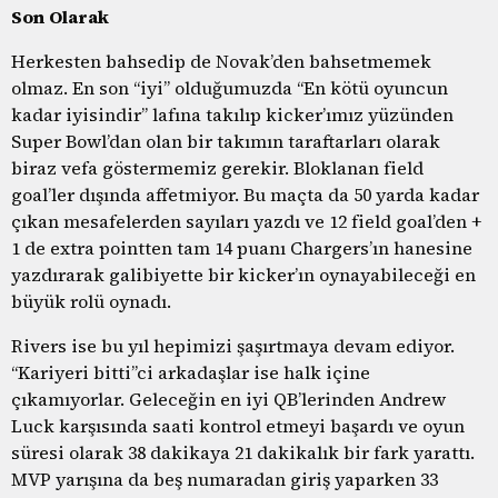
Son Olarak
Herkesten bahsedip de Novak’den bahsetmemek
olmaz. En son “iyi” olduğumuzda “En kötü oyuncun
kadar iyisindir” lafına takılıp kicker’ımız yüzünden
Super Bowl’dan olan bir takımın taraftarları olarak
biraz vefa göstermemiz gerekir. Bloklanan field
goal’ler dışında affetmiyor. Bu maçta da 50 yarda kadar
çıkan mesafelerden sayıları yazdı ve 12 field goal’den +
1 de extra pointten tam 14 puanı Chargers’ın hanesine
yazdırarak galibiyette bir kicker’ın oynayabileceği en
büyük rolü oynadı.
Rivers ise bu yıl hepimizi şaşırtmaya devam ediyor.
“Kariyeri bitti”ci arkadaşlar ise halk içine
çıkamıyorlar. Geleceğin en iyi QB’lerinden Andrew
Luck karşısında saati kontrol etmeyi başardı ve oyun
süresi olarak 38 dakikaya 21 dakikalık bir fark yarattı.
MVP yarışına da beş numaradan giriş yaparken 33