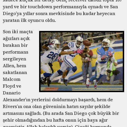
yard ve bir touchdown performansıyla oynadı ve San
Diego’ya yıllar sonra mevkisinde bu kadar heyecan
yaratan ilk oyuncu oldu.
Son iki maçta
ağızları açık
bırakan bir
performans
sergileyen
Allen, hem
sakatlanan
Malcom
Floyd ve
Danario
Alexander’ın yerlerini doldurmayı başardı, hem de
Rivers’ın ona olan güveninin hatırı sayılır şekilde
artmasını sağladı. (Bu arada San Diego çok büyük bir
şehir olmadığından bu hafta onun için baya ağır
geçmiştir, Allah kolaylık versin). Çiçeği burnunda