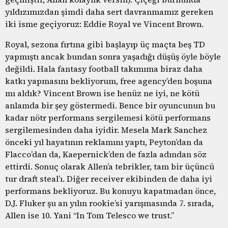
yıldızımızdan şimdi daha sert davranmamız gereken
iki isme geçiyoruz: Eddie Royal ve Vincent Brown.
Royal, sezona fırtına gibi başlayıp üç maçta beş TD
yapmıştı ancak bundan sonra yaşadığı düşüş öyle böyle
değildi. Hala fantasy football takımıma biraz daha
katkı yapmasını bekliyorum, free agency’den boşuna
mı aldık? Vincent Brown ise henüz ne iyi, ne kötü
anlamda bir şey göstermedi. Bence bir oyuncunun bu
kadar nötr performans sergilemesi kötü performans
sergilemesinden daha iyidir. Mesela Mark Sanchez
önceki yıl hayatının reklamını yaptı, Peyton’dan da
Flacco’dan da, Kaepernick’den de fazla adından söz
ettirdi. Sonuç olarak Allen’a tebrikler, tam bir üçüncü
tur draft steal’ı. Diğer receiver ekibinden de daha iyi
performans bekliyoruz. Bu konuyu kapatmadan önce,
D.J. Fluker şu an yılın rookie’si yarışmasında 7. sırada,
Allen ise 10. Yani “In Tom Telesco we trust.”