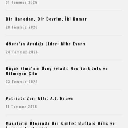
31 Temmuz 2026
Bir Hanedan, Bir Devrim, İki Kumar
28 Temmuz 2026
49ers’ın Aradığı Lider: Mike Evans
24 Temmuz 2026
Büyük Elma’nın Üvey Evladı: New York Jets ve
Bitmeyen Çile
23 Temmuz 2026
Patriots Zarı Attı: A.J. Brown
11 Temmuz 2026
Masaların Ötesinde Bir Kimlik: Buffalo Bills ve