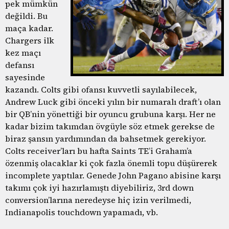
pek mümkün
değildi. Bu
maça kadar.
Chargers ilk
kez maçı
defansı
sayesinde
kazandı. Colts gibi ofansı kuvvetli sayılabilecek,
Andrew Luck gibi önceki yılın bir numaralı draft’ı olan
bir QB’nin yönettiği bir oyuncu grubuna karşı. Her ne
kadar bizim takımdan övgüyle söz etmek gerekse de
biraz şansın yardımından da bahsetmek gerekiyor.
Colts receiver’ları bu hafta Saints TE’i Graham’a
özenmiş olacaklar ki çok fazla önemli topu düşürerek
incomplete yaptılar. Genede John Pagano abisine karşı
takımı çok iyi hazırlamıştı diyebiliriz, 3rd down
conversion’larına neredeyse hiç izin verilmedi,
Indianapolis touchdown yapamadı, vb.