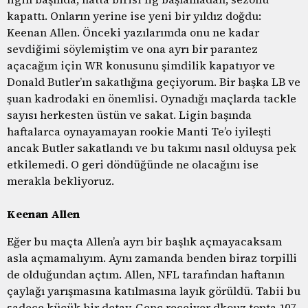
kapattı. Onların yerine ise yeni bir yıldız doğdu:
Keenan Allen. Önceki yazılarımda onu ne kadar
sevdiğimi söylemiştim ve ona ayrı bir parantez
açacağım için WR konusunu şimdilik kapatıyor ve
Donald Butler’ın sakatlığına geçiyorum. Bir başka LB ve
şuan kadrodaki en önemlisi. Oynadığı maçlarda tackle
sayısı herkesten üstün ve sakat. Ligin başında
haftalarca oynayamayan rookie Manti Te’o iyileşti
ancak Butler sakatlandı ve bu takımı nasıl olduysa pek
etkilemedi. O geri döndüğünde ne olacağını ise
merakla bekliyoruz.
Keenan Allen
Eğer bu maçta Allen’a ayrı bir başlık açmayacaksam
asla açmamalıyım. Aynı zamanda benden biraz torpilli
de olduğundan açtım. Allen, NFL tarafından haftanın
çaylağı yarışmasına katılmasına layık görüldü. Tabii bu
sadece küçük bir detay. Genç receiver dkouz topta 107