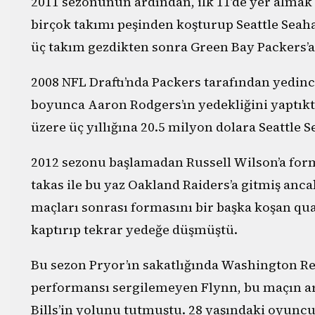
2011 sezonunun ardından, ilk 11’de yer almak 
birçok takımı peşinden koşturup Seattle Seaha
üç takım gezdikten sonra Green Bay Packers’a
2008 NFL Draftı’nda Packers tarafından yedinc
boyunca Aaron Rodgers’ın yedekliğini yaptık
üzere üç yıllığına 20.5 milyon dolara Seattle
2012 sezonu başlamadan Russell Wilson’a for
takas ile bu yaz Oakland Raiders’a gitmiş anca
maçları sonrası formasını bir başka koşan qua
kaptırıp tekrar yedeğe düşmüştü.
Bu sezon Pryor’ın sakatlığında Washington R
performansı sergilemeyen Flynn, bu maçın ar
Bills’in yolunu tutmuştu. 28 yaşındaki oyunc