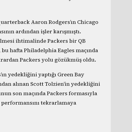
z quarterback Aaron Rodgers’ın Chicago
ının ardından işler karışmıştı.
lmesi ihtimalinde Packers bir QB
a bu hafta Philadelphia Eagles maçında
ekrardan Packers yolu gözükmüş oldu.
’ın yedekliğini yaptığı Green Bay
an alınan Scott Tolzien’in yedekliğini
nunun son maçında Packers formasıyla
ığı performansını tekrarlamaya