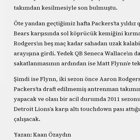
takımdan kesilmesiyle son bulmuştu.
Öte yandan geçtiğimiz hafta Packers’ta yıldı
Bears karşısında sol köprücük kemiğini kırmas
Rodgers’ın beş maç kadar sahadan uzak kalabi
arayışına girdi. Yedek QB Seneca Wallace’ın d
sakatlanmasının ardından ise Matt Flynn’e t
Şimdi ise Flynn, iki sezon önce Aaron Rodgers
Packers’ta draft edilmemiş antrenman takımınd
yapacak ve olası bir acil durumda 2011 sezo
Detroit Lions’a karşı altı touchdown pası att
çalışacak.
Yazan: Kaan Özaydın