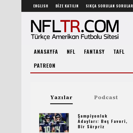
ENGLISH
BİZE KATILIN
SIKÇA SORULAN SORULA
ANASAYFA
NFL
FANTASY
TAFL
PATREON
Yazılar
Podcast
Şampiyonluk
Adayları: Beş Favori,
Bir Sürpriz