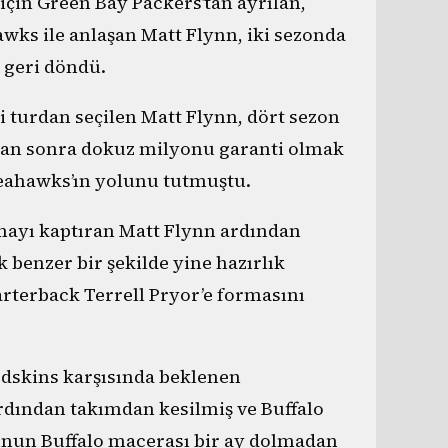
için Green Bay Packers’tan ayrılan,
wks ile anlaşan Matt Flynn, iki sezonda
 geri döndü.
i turdan seçilen Matt Flynn, dört sezon
tan sonra dokuz milyonu garanti olmak
 Seahawks’ın yolunu tutmuştu.
mayı kaptıran Matt Flynn ardından
k benzer bir şekilde yine hazırlık
rterback Terrell Pryor’e formasını
edskins karşısında beklenen
dından takımdan kesilmiş ve Buffalo
unun Buffalo macerası bir ay dolmadan