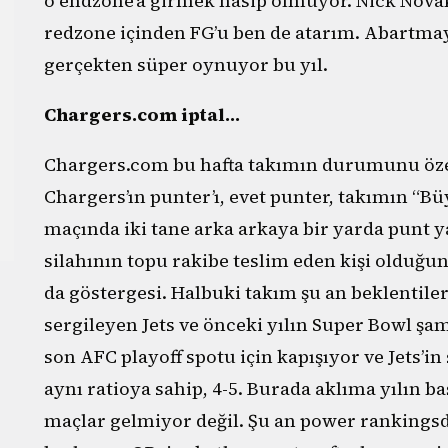
o endzone’a girmek nasip olmuyor. Nick Novak
redzone içinden FG’u ben de atarım. Abartma
gerçekten süper oynuyor bu yıl.
Chargers.com iptal…
Chargers.com bu hafta takımın durumunu özetl
Chargers’ın punter’ı, evet punter, takımın “Bü
maçında iki tane arka arkaya bir yarda punt 
silahının topu rakibe teslim eden kişi olduğ
da göstergesi. Halbuki takım şu an beklentile
sergileyen Jets ve önceki yılın Super Bowl şam
son AFC playoff spotu için kapışıyor ve Jets’in
aynı ratioya sahip, 4-5. Burada aklıma yılın b
maçlar gelmiyor değil. Şu an power rankingsd