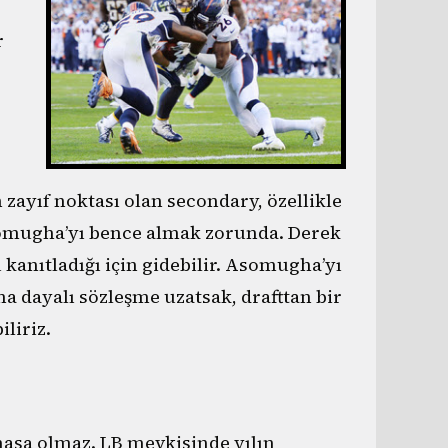
r
zayıf noktası olan secondary, özellikle
somugha’yı bence almak zorunda. Derek
kanıtladığı için gidebilir. Asomugha’yı
a dayalı sözleşme uzatsak, drafttan bir
iliriz.
asa olmaz. LB mevkisinde yılın