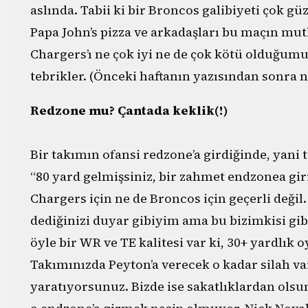
aslında. Tabii ki bir Broncos galibiyeti çok gü
Papa John’s pizza ve arkadaşları bu maçın mutl
Chargers’ı ne çok iyi ne de çok kötü olduğum
tebrikler. (Önceki haftanın yazısından sonra n
Redzone mu? Çantada keklik(!)
Bir takımın ofansi redzone’a girdiğinde, yan
“80 yard gelmişsiniz, bir zahmet endzonea gi
Chargers için ne de Broncos için geçerli değil.
dediğinizi duyar gibiyim ama bu bizimkisi gibi
öyle bir WR ve TE kalitesi var ki, 30+ yardlık 
Takımınızda Peyton’a verecek o kadar silah var
yaratıyorsunuz. Bizde ise sakatlıklardan olsun