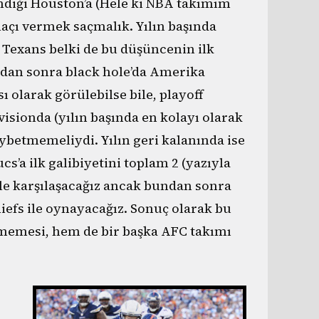
indiği Houston’a (Hele ki NBA takımım
açı vermek saçmalık. Yılın başında
n Texans belki de bu düşüncenin ilk
undan sonra black hole’da Amerika
ı olarak görülebilse bile, playoff
isionda (yılın başında en kolayı olarak
ybetmemeliydi. Yılın geri kalanında ise
cs’a ilk galibiyetini toplam 2 (yazıyla
le karşılaşacağız ancak bundan sonra
Chiefs ile oynayacağız. Sonuç olarak bu
ilmemesi, hem de bir başka AFC takımı