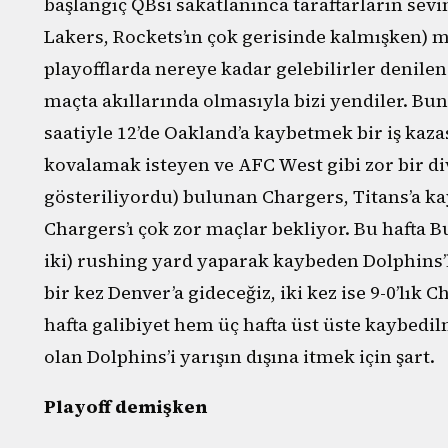
başlangıç QBsi sakatlanınca taraftarların sev
Lakers, Rockets’ın çok gerisinde kalmışken) m
playofflarda nereye kadar gelebilirler denile
maçta akıllarında olmasıyla bizi yendiler. B
saatiyle 12’de Oakland’a kaybetmek bir iş kazas
kovalamak isteyen ve AFC West gibi zor bir div
gösteriliyordu) bulunan Chargers, Titans’a ka
Chargers’ı çok zor maçlar bekliyor. Bu hafta Bu
iki) rushing yard yaparak kaybeden Dolphins’
bir kez Denver’a gideceğiz, iki kez ise 9-0’lık 
hafta galibiyet hem üç hafta üst üste kaybed
olan Dolphins’i yarışın dışına itmek için şart.
Playoff demişken