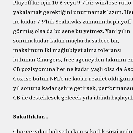
Playoff’lar için 10-6 veya 9-7 bir win/lose ratio
yakalamak gerektiğini unutmamak lazım. He
ne kadar 7-9’luk Seahawks zamanında playoff
görmüş olsa da bu sene bu yetmez. Yani yılın
sonuna kadar kalan maçlarda sadece bir,
maksimum iki mağlubiyet alma toleransı
bulunan Chargers, free agencyden takımın en 
CB pozisyonuna her ne kadar yaşlı olsa da A
Cox ise bütün NFL’e ne kadar rezalet olduğunu 
yıl sonuna kadar şehre getirsek, performansın
CB ile desteklesek gelecek yıla iddialı başlayab
Sakatlıklar…
Chargers’dan bahsederken sakatlık sözü açılm