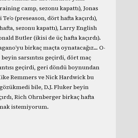
raining camp, sezonu kapattı), Jonas
Te’o (preseason, dört hafta kaçırdı),
fta, sezonu kapattı), Larry English
nald Butler (ikisi de üç hafta kaçırdı).
Pagano’yu birkaç maçta oynatacağız… O-
 beyin sarsıntısı geçirdi, dört maç
ıntısı geçirdi, geri döndü boynundan
 Mike Remmers ve Nick Hardwick bu
 gözükmedi bile, D.J. Fluker beyin
açırdı, Rich Ohrnberger birkaç hafta
ymak istemiyorum.