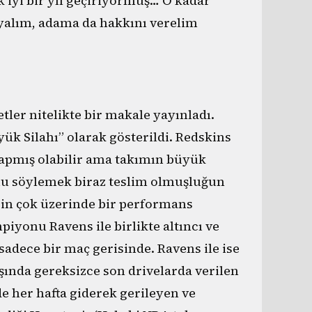
 iyi bir yıl geçiriyormuş… O kadar
yalım, adama da hakkını verelim
er nitelikte bir makale yayınladı.
yük Silahı” olarak gösterildi. Redskins
yapmış olabilir ama takımın büyük
unu söylemek biraz teslim olmuşluğun
rin çok üzerinde bir performans
piyonu Ravens ile birlikte altıncı ve
 sadece bir maç gerisinde. Ravens ile ise
aşında gereksizce son drivelarda verilen
e her hafta giderek gerileyen ve