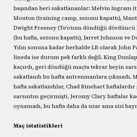
başından beri sakatlananlar: Melvin Ingram (t
Mouton (training camp, sezonu kapattı), Manti 
Dwight Freeney (Te’o’nun döndüğü dördüncü ha
(bu hafta, sezonu kapattı), Jarret Johnson ve Do
Yılın sonuna kadar herhalde LB olarak John 
lineda ise durum pek farklı değil. King Dunlap
kaçırdı, geri döndüğü maçta tekrar beyin sars
sakatlandı bu hafta antrenmanlara çıkmadı.
hafta sakatlandılar, Chad Rinehart haftalardır
sarsıntısı geçirmişti, Jeromy Clary haftalar k
oynamadı, bu hafta daha da uzar ama sizi ba
Maç istatistikleri