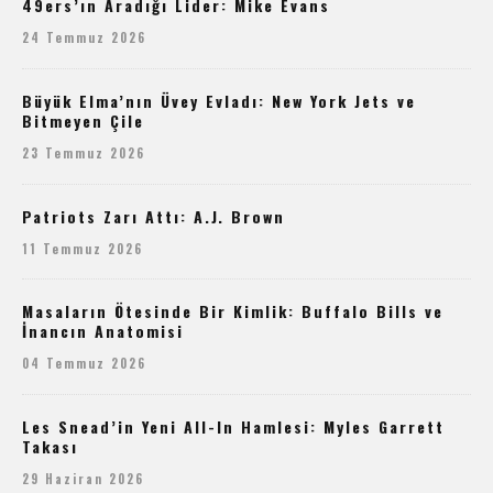
49ers’ın Aradığı Lider: Mike Evans
24 Temmuz 2026
Büyük Elma’nın Üvey Evladı: New York Jets ve
Bitmeyen Çile
23 Temmuz 2026
Patriots Zarı Attı: A.J. Brown
11 Temmuz 2026
Masaların Ötesinde Bir Kimlik: Buffalo Bills ve
İnancın Anatomisi
04 Temmuz 2026
Les Snead’in Yeni All-In Hamlesi: Myles Garrett
Takası
29 Haziran 2026