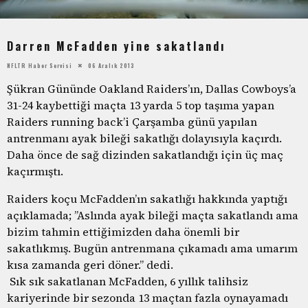
Darren McFadden yine sakatlandı
NFLTR Haber Servisi
06 Aralık 2013
Şükran Gününde Oakland Raiders’ın, Dallas Cowboys’a
31-24 kaybettiği maçta 13 yarda 5 top taşıma yapan
Raiders running back’i Çarşamba günü yapılan
antrenmanı ayak bileği sakatlığı dolayısıyla kaçırdı.
Daha önce de sağ dizinden sakatlandığı için üç maç
kaçırmıştı.
Raiders koçu McFadden’ın sakatlığı hakkında yaptığı
açıklamada; ”Aslında ayak bileği maçta sakatlandı ama
bizim tahmin ettiğimizden daha önemli bir
sakatlıkmış. Bugün antrenmana çıkamadı ama umarım
kısa zamanda geri döner.” dedi.
Sık sık sakatlanan McFadden, 6 yıllık talihsiz
kariyerinde bir sezonda 13 maçtan fazla oynayamadı