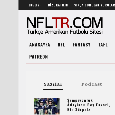
ENGLISH
BİZE KATILIN
SIKÇA SORULAN SORULA
ANASAYFA
NFL
FANTASY
TAFL
PATREON
Yazılar
Podcast
Şampiyonluk
Adayları: Beş Favori,
Bir Sürpriz