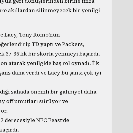
üyük geri dönüşlerinden birine imza
re akıllardan silinmeyecek bir yenilgi
die Lacy, Tony Romo’nun
değerlendirip TD yaptı ve Packers,
k 37-36’lık bir skorla yenmeyi başardı.
on atarak yenilgide baş rol oynadı. İlk
şans daha verdi ve Lacy bu şansı çok iyi
dığı sahada önemli bir galibiyet daha
lay off umutları sürüyor ve
or.
7 derecesiyle NFC Eeast’de
kaçırdı.