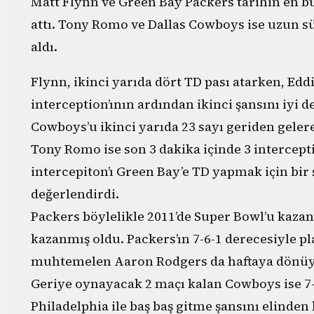
Matt Flynn ve Green Bay Packers tarihin en b
attı. Tony Romo ve Dallas Cowboys ise uzun sü
aldı.
Flynn, ikinci yarıda dört TD pası atarken, Ed
interception’ının ardından ikinci şansını iyi 
Cowboys’u ikinci yarıda 23 sayı geriden gelere
Tony Romo ise son 3 dakika içinde 3 intercepti
intercepiton’ı Green Bay’e TD yapmak için bir 
değerlendirdi.
Packers böylelikle 2011’de Super Bowl’u kazan
kazanmış oldu. Packers’ın 7-6-1 derecesiyle p
muhtemelen Aaron Rodgers da haftaya dönüy
Geriye oynayacak 2 maçı kalan Cowboys ise 7-
Philadelphia ile baş baş gitme şansını elinden 