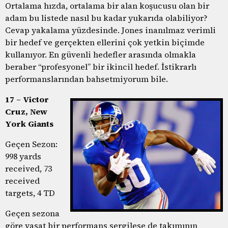
Ortalama hızda, ortalama bir alan koşucusu olan bir
adam bu listede nasıl bu kadar yukarıda olabiliyor?
Cevap yakalama yüzdesinde. Jones inanılmaz verimli
bir hedef ve gerçekten ellerini çok yetkin biçimde
kullanıyor. En güvenli hedefler arasında olmakla
beraber “profesyonel” bir ikincil hedef. İstikrarlı
performanslarından bahsetmiyorum bile.
17 – Victor
Cruz, New
York Giants
Geçen Sezon:
998 yards
received, 73
received
targets, 4 TD
Geçen sezona
göre vasat bir performans sergilese de takımının