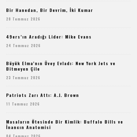
Bir Hanedan, Bir Devrim, İki Kumar
28 Temmuz 2026
49ers’ın Aradığı Lider: Mike Evans
24 Temmuz 2026
Büyük Elma’nın Üvey Evladı: New York Jets ve
Bitmeyen Çile
23 Temmuz 2026
Patriots Zarı Attı: A.J. Brown
11 Temmuz 2026
Masaların Ötesinde Bir Kimlik: Buffalo Bills ve
İnancın Anatomisi
04 Temmuz 2026