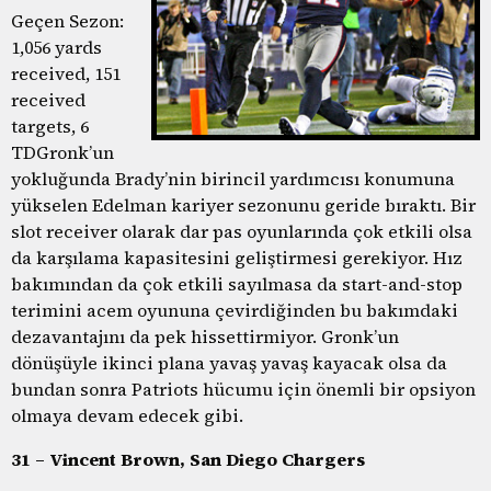
Geçen Sezon:
1,056 yards
received, 151
received
targets, 6
TD
Gronk’un
yokluğunda Brady’nin birincil yardımcısı konumuna
yükselen Edelman kariyer sezonunu geride bıraktı. Bir
slot receiver olarak dar pas oyunlarında çok etkili olsa
da karşılama kapasitesini geliştirmesi gerekiyor. Hız
bakımından da çok etkili sayılmasa da start-and-stop
terimini acem oyununa çevirdiğinden bu bakımdaki
dezavantajını da pek hissettirmiyor. Gronk’un
dönüşüyle ikinci plana yavaş yavaş kayacak olsa da
bundan sonra Patriots hücumu için önemli bir opsiyon
olmaya devam edecek gibi.
31 – Vincent Brown, San Diego Chargers