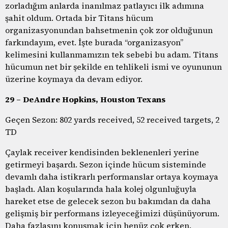
zorladığım anlarda inanılmaz patlayıcı ilk adımına
şahit oldum. Ortada bir Titans hücum
organizasyonundan bahsetmenin çok zor olduğunun
farkındayım, evet. İşte burada “organizasyon”
kelimesini kullanmamızın tek sebebi bu adam. Titans
hücumun net bir şekilde en tehlikeli ismi ve oyununun
üzerine koymaya da devam ediyor.
29 – DeAndre Hopkins, Houston Texans
Geçen Sezon: 802 yards received, 52 received targets, 2
TD
Çaylak receiver kendisinden beklenenleri yerine
getirmeyi başardı. Sezon içinde hücum sisteminde
devamlı daha istikrarlı performanslar ortaya koymaya
başladı. Alan koşularında hala kolej olgunluğuyla
hareket etse de gelecek sezon bu bakımdan da daha
gelişmiş bir performans izleyeceğimizi düşünüyorum.
Daha fazlasını konuşmak için henüz çok erken.