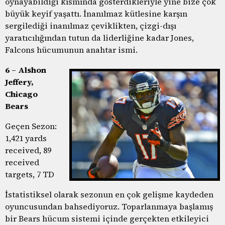
oynayabildiği kısmında gösterdikleriyle yine bize çok
büyük keyif yaşattı. İnanılmaz kütlesine karşın
sergilediği inanılmaz çeviklikten, çizgi-dışı
yaratıcılığından tutun da liderliğine kadar Jones,
Falcons hücumunun anahtar ismi.
6 – Alshon
Jeffery,
Chicago
Bears
Geçen Sezon:
1,421 yards
received, 89
received
targets, 7 TD
İstatistiksel olarak sezonun en çok gelişme kaydeden
oyuncusundan bahsediyoruz. Toparlanmaya başlamış
bir Bears hücum sistemi içinde gerçekten etkileyici