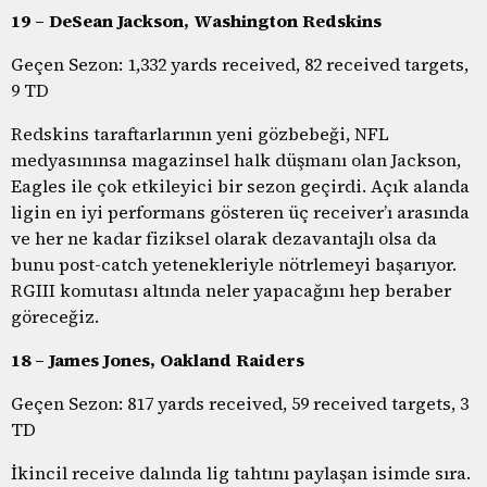
19 – DeSean Jackson, Washington Redskins
Geçen Sezon: 1,332 yards received, 82 received targets,
9 TD
Redskins taraftarlarının yeni gözbebeği, NFL
medyasınınsa magazinsel halk düşmanı olan Jackson,
Eagles ile çok etkileyici bir sezon geçirdi. Açık alanda
ligin en iyi performans gösteren üç receiver’ı arasında
ve her ne kadar fiziksel olarak dezavantajlı olsa da
bunu post-catch yetenekleriyle nötrlemeyi başarıyor.
RGIII komutası altında neler yapacağını hep beraber
göreceğiz.
18 – James Jones, Oakland Raiders
Geçen Sezon: 817 yards received, 59 received targets, 3
TD
İkincil receive dalında lig tahtını paylaşan isimde sıra.