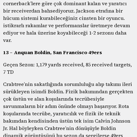
cornerback’lere göre çok dominant kalan ve yaratıcı
bir receiverdan bahsediyoruz. Jackson etrafına bir
hücum sistemi kurabileceğiniz cinsten bir oyuncu.
istikrarlı rakamlar ve performanslar üretmeye devam
ediyor ve hala üzerine koyabileceği 1-2 sezonu daha
var.
13 – Anquan Boldin, San Francisco 49ers
Geçen Sezon: 1,179 yards received, 85 received targets,
7 TD
Crabtree’nin sakatlığında sorumluluğu alıp takımı ileri
sürükleyen isimdi Boldin. Fizik bakımından gerçekten
çok üstün ve alan koşularında tecrübesiyle
savunmaların bir adım önünde olmayı başarıyor. Rota
koşularında tecrübe, yaratıcılık ve fizik ile teknik
bakımdan kendisinden üstün tek isim Calvin Johnson
Jr. Hal böyleyken Crabtree’nin dönüşüyle Boldin
dinamik görüntüsünü bu sezon da sergilerse 49ers