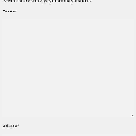
E-Mail adresiniz yayınlanmayacaktır.
Yorum
Adınız
*