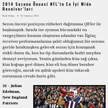
2014 Sezonu Öncesi NFL’in En İyi Wide
Receiver’ları
Berk Orkun
15 Temmuz 2014
Sezon öncesi pozisyon rütbeleri dağıtımına QB’ler ile
başlamıştık. Sırada ise oyunun hücumdaki en
vazgeçilmez kısmını oluşturan adamlar var. İlginç
receiver performanslarına şahit olduğumuz bir sezonu
geride bırakmışken gelecek sezon için konuşmak
riskli dursa da, ben bu tip durumlarda hodri meydan
demeyi seviyorum. Yemin gününden kim sağ çıkar,
kim koğuşa geri döner, kim eli boş döner beraber
göreceğiz, ancak en ışıltılı apoleti kim takacak
sorusunun cevabı bariz gibi.
32 – Julian
Edelman,
New England
Patriots