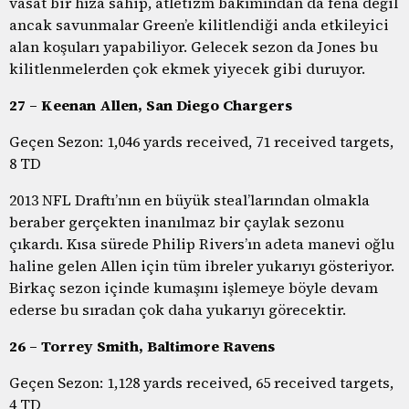
vasat bir hıza sahip, atletizm bakımından da fena değil
ancak savunmalar Green’e kilitlendiği anda etkileyici
alan koşuları yapabiliyor. Gelecek sezon da Jones bu
kilitlenmelerden çok ekmek yiyecek gibi duruyor.
27 – Keenan Allen, San Diego Chargers
Geçen Sezon: 1,046 yards received, 71 received targets,
8 TD
2013 NFL Draftı’nın en büyük steal’larından olmakla
beraber gerçekten inanılmaz bir çaylak sezonu
çıkardı. Kısa sürede Philip Rivers’ın adeta manevi oğlu
haline gelen Allen için tüm ibreler yukarıyı gösteriyor.
Birkaç sezon içinde kumaşını işlemeye böyle devam
ederse bu sıradan çok daha yukarıyı görecektir.
26 – Torrey Smith, Baltimore Ravens
Geçen Sezon: 1,128 yards received, 65 received targets,
4 TD