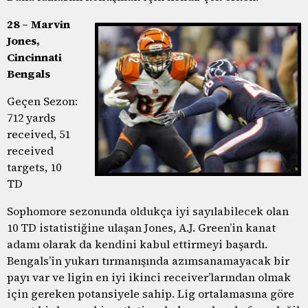
28 – Marvin
Jones,
Cincinnati
Bengals
Geçen Sezon:
712 yards
received, 51
received
targets, 10
TD
Sophomore sezonunda oldukça iyi sayılabilecek olan
10 TD istatistiğine ulaşan Jones, A.J. Green’in kanat
adamı olarak da kendini kabul ettirmeyi başardı.
Bengals’in yukarı tırmanışında azımsanamayacak bir
payı var ve ligin en iyi ikinci receiver’larından olmak
için gereken potansiyele sahip. Lig ortalamasına göre