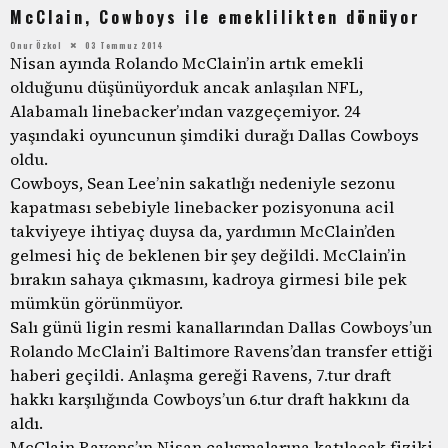
McClain, Cowboys ile emeklilikten dönüyor
Onur Özkol
03 Temmuz 2014
Nisan ayında Rolando McClain’in artık emekli
olduğunu düşünüyorduk ancak anlaşılan NFL,
Alabamalı linebacker’ından vazgeçemiyor. 24
yaşındaki oyuncunun şimdiki durağı Dallas Cowboys
oldu.
Cowboys, Sean Lee’nin sakatlığı nedeniyle sezonu
kapatması sebebiyle linebacker pozisyonuna acil
takviyeye ihtiyaç duysa da, yardımın McClain’den
gelmesi hiç de beklenen bir şey değildi. McClain’in
bırakın sahaya çıkmasını, kadroya girmesi bile pek
mümkün görünmüyor.
Salı günü ligin resmi kanallarından Dallas Cowboys’un
Rolando McClain’i Baltimore Ravens’dan transfer ettiği
haberi geçildi. Anlaşma gereği Ravens, 7.tur draft
hakkı karşılığında Cowboys’un 6.tur draft hakkını da
aldı.
McClain Ravens’ın Nisan çalışmalarına katılacak fiziki