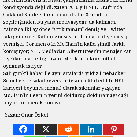
kondisyonda değildi, zaten 2010 yılı NFL Draftı’nda
Oakland Raiders tarafından ilk tur 8.sıradan
seçildiğinden bu yana motivasyonu da kalmadı.
Yalnızca iki ay önce “artık tamam” demiş ve Twitter
takipçilerine “Kalbinizin sesini dinleyin” diye mesaj
vermişti. Görünen o ki McClain’in kalbi şimdi farklı
konuşuyor; NFL Media’dan Albert Breer’ın menajer Pat
Dye’dan teyit ettiği üzere McClain tekrar futbol
oynamak istiyor.
Salı günkü haber ile aynı sıralarda yıldız linebacker
Sean Lee de sakat rezerv listesine dâhil edildi. NFL
kariyeri boyunca mental olarak sıkıntılar yaşayan
McClain’in Lee’nin yerini doldurup dolduramayacağı
büyük bir merak konusu.
Yazan: Onur Özkol