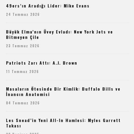
49ers’ın Aradığı Lider: Mike Evans
24 Temmuz 2026
Büyük Elma’nın Üvey Evladı: New York Jets ve
Bitmeyen Çile
23 Temmuz 2026
Patriots Zarı Attı: A.J. Brown
11 Temmuz 2026
Masaların Ötesinde Bir Kimlik: Buffalo Bills ve
İnancın Anatomisi
04 Temmuz 2026
Les Snead’in Yeni All-In Hamlesi: Myles Garrett
Takası