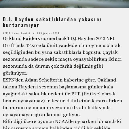
D.J. Hayden sakatlıklardan yakasını
kurtaramıyor
NFLTR Haber Servisi
29 Ağustos 2014
Oakland Raiders cornerback’I D.J.Hayden 2013 NFL
Draftı’nda 12.sırada ümit vaadeden bir oyuncu olarak
seçildiğinden bu yana sakatlıklarla boğuştu. Çaylak
sezonunda sadece sekiz maçta oynayabilirken ikinci
sezonunda da durum çok farklı değilmiş gibi
görünüyor.
ESPN’den Adam Schefter’ın haberine göre, Oakland
takımı Hayden’i sezonun başlamasına günler kala
ayağındaki sakatlık nedeni ile PUP (fiziksel olarak
henüz oynayamaz) listesine dahil etme kararı alırken
bu durum oyuncunun sezonun ilk altı haftasında
oynayamayacağı anlamına geliyor.
Bilindiği üzere oyuncu NCAA’de oynarken idmandaki
bir çarpışma sonucu kalbinden ciddi bir şekilde