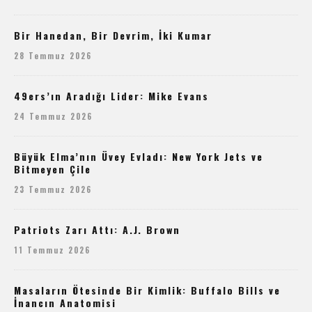
Bir Hanedan, Bir Devrim, İki Kumar
28 Temmuz 2026
49ers’ın Aradığı Lider: Mike Evans
24 Temmuz 2026
Büyük Elma’nın Üvey Evladı: New York Jets ve
Bitmeyen Çile
23 Temmuz 2026
Patriots Zarı Attı: A.J. Brown
11 Temmuz 2026
Masaların Ötesinde Bir Kimlik: Buffalo Bills ve
İnancın Anatomisi