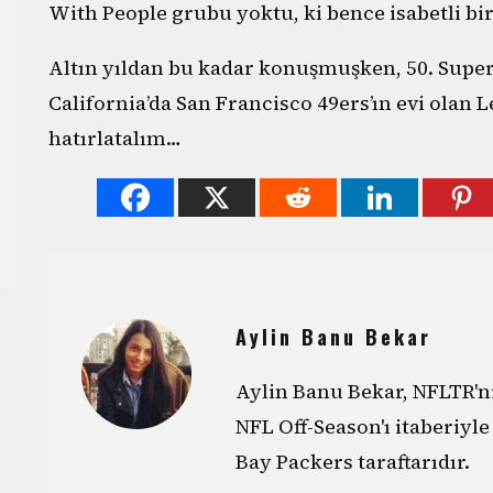
With People grubu yoktu, ki bence isabetli bi
Altın yıldan bu kadar konuşmuşken, 50. Super
California’da San Francisco 49ers’ın evi olan 
hatırlatalım…
Aylin Banu Bekar
Aylin Banu Bekar, NFLTR'ni
NFL Off-Season'ı itaberiyl
Bay Packers taraftarıdır.