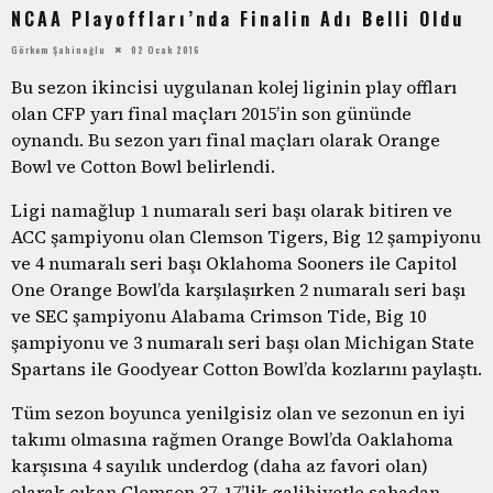
NCAA Playoffları’nda Finalin Adı Belli Oldu
Görkem Şahinoğlu
02 Ocak 2016
Bu sezon ikincisi uygulanan kolej liginin play offları
olan CFP yarı final maçları 2015’in son gününde
oynandı. Bu sezon yarı final maçları olarak Orange
Bowl ve Cotton Bowl belirlendi.
Ligi namağlup 1 numaralı seri başı olarak bitiren ve
ACC şampiyonu olan Clemson Tigers, Big 12 şampiyonu
ve 4 numaralı seri başı Oklahoma Sooners ile Capitol
One Orange Bowl’da karşılaşırken 2 numaralı seri başı
ve SEC şampiyonu Alabama Crimson Tide, Big 10
şampiyonu ve 3 numaralı seri başı olan Michigan State
Spartans ile Goodyear Cotton Bowl’da kozlarını paylaştı.
Tüm sezon boyunca yenilgisiz olan ve sezonun en iyi
takımı olmasına rağmen Orange Bowl’da Oaklahoma
karşısına 4 sayılık underdog (daha az favori olan)
olarak çıkan Clemson 37-17’lik galibiyetle sahadan