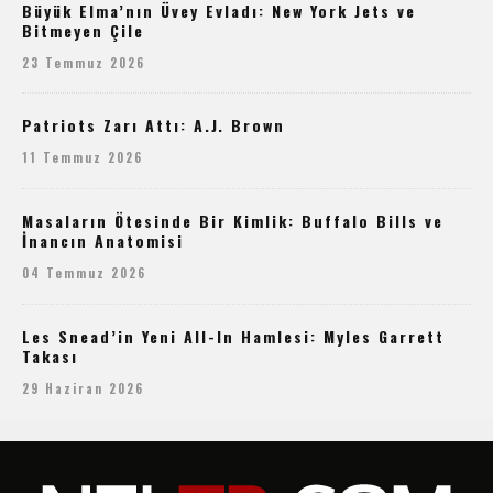
Büyük Elma’nın Üvey Evladı: New York Jets ve
Bitmeyen Çile
23 Temmuz 2026
Patriots Zarı Attı: A.J. Brown
11 Temmuz 2026
Masaların Ötesinde Bir Kimlik: Buffalo Bills ve
İnancın Anatomisi
04 Temmuz 2026
Les Snead’in Yeni All-In Hamlesi: Myles Garrett
Takası
29 Haziran 2026