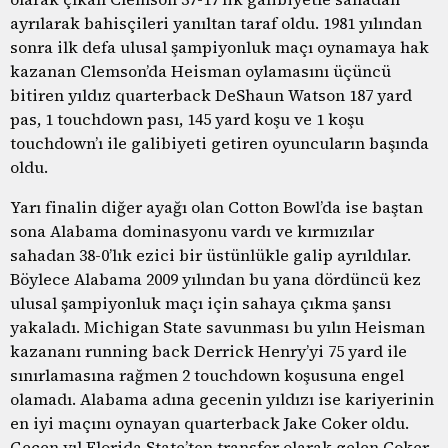
ayrılarak bahisçileri yanıltan taraf oldu. 1981 yılından
sonra ilk defa ulusal şampiyonluk maçı oynamaya hak
kazanan Clemson’da Heisman oylamasını üçüncü
bitiren yıldız quarterback DeShaun Watson 187 yard
pas, 1 touchdown pası, 145 yard koşu ve 1 koşu
touchdown’ı ile galibiyeti getiren oyuncuların başında
oldu.
Yarı finalin diğer ayağı olan Cotton Bowl’da ise baştan
sona Alabama dominasyonu vardı ve kırmızılar
sahadan 38-0’lık ezici bir üstünlükle galip ayrıldılar.
Böylece Alabama 2009 yılından bu yana dördüncü kez
ulusal şampiyonluk maçı için sahaya çıkma şansı
yakaladı. Michigan State savunması bu yılın Heisman
kazananı running back Derrick Henry’yi 75 yard ile
sınırlamasına rağmen 2 touchdown koşusuna engel
olamadı. Alabama adına gecenin yıldızı ise kariyerinin
en iyi maçını oynayan quarterback Jake Coker oldu.
Geçen yıl Florida State’ten transfer olarak gelen Coker,