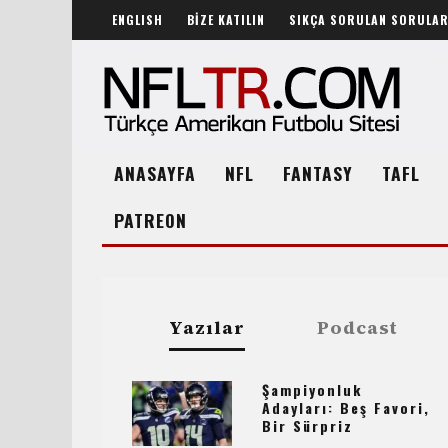
ENGLISH
BİZE KATILIN
SIKÇA SORULAN SORULA
ANASAYFA
NFL
FANTASY
TAFL
PATREON
Yazılar
Podcast
Şampiyonluk
Adayları: Beş Favori,
Bir Sürpriz