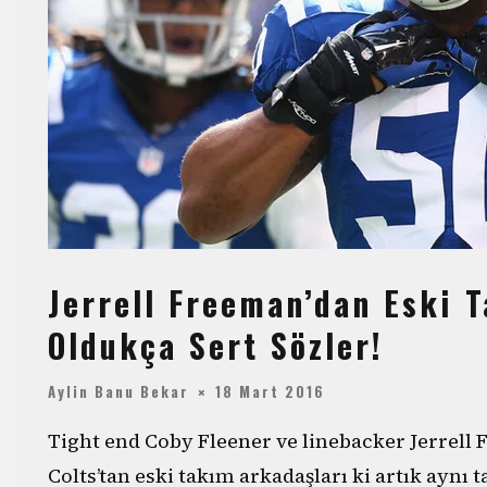
Jerrell Freeman’dan Eski 
Oldukça Sert Sözler!
Aylin Banu Bekar
18 Mart 2016
Tight end Coby Fleener ve linebacker Jerrell 
Colts’tan eski takım arkadaşları ki artık ayn