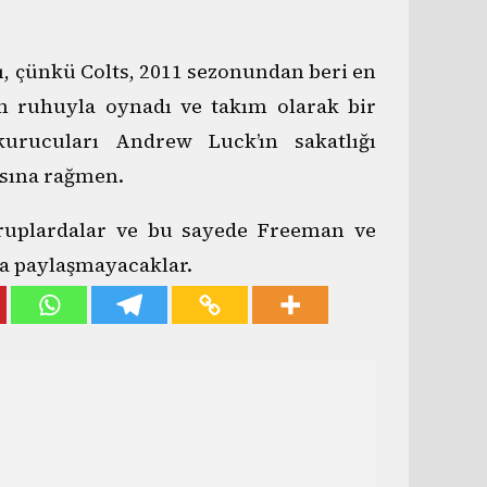
dı, çünkü Colts, 2011 sezonundan beri en
m ruhuyla oynadı ve takım olarak bir
kurucuları Andrew Luck’ın sakatlığı
sına rağmen.
gruplardalar ve bu sayede Freeman ve
da paylaşmayacaklar.