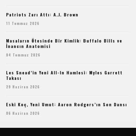
Patriots Zarı Attı: A.J. Brown
11 Temmuz 2026
Masaların Ötesinde Bir Kimlik: Buffalo Bills ve
İnancın Anatomisi
04 Temmuz 2026
Les Snead’in Yeni All-In Hamlesi: Myles Garrett
Takası
29 Haziran 2026
Eski Koç, Yeni Umut: Aaron Rodgers’ın Son Dansı
06 Haziran 2026