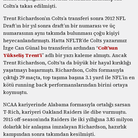
Colts’a takas edilmişti.
Trent Richardson’ın Colts’a transferi sonra 2012 NFL
Draft’ın bir yıl sonra draft’ın bir numarası ve üç
numarasının aynı takımda bulunması çoğu kişiyi
heyecanlandırmıştı. Hatta NFLTR’de Colts yazarımız
İzge Can Günal bu transferin ardından “
Colt’sun
Yükseliş Trent’i
” adlı bir yazı kaleme almıştı. Ancak
Trent Richardson, Colts’ta da büyük bir hayal kırıklığı
yaşatmayı başarmıştı. Richardson, Colts formasıyla
çıktığı 29 maçta, top taşıma başına 3.1 yard ile NFL’in en
kötü running back performanslarından birini ortaya
koymuştu.
NCAA kariyerinde Alabama formasıyla ortalığı sarsan
T-Rich, kariyeri Oakland Raiders ile dibe vurmuştu.
2015 off-season’ında Raiders ile iki yıllığına 3.85 milyon
dolarlık bir anlaşma imzalayan Richardson, hazırlık
kampından sonra takımdan kesilmişti.