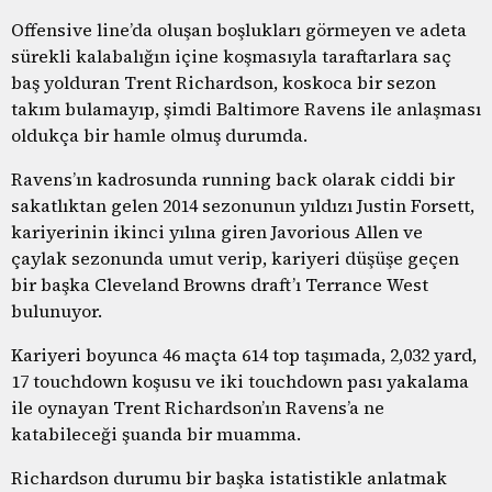
Offensive line’da oluşan boşlukları görmeyen ve adeta
sürekli kalabalığın içine koşmasıyla taraftarlara saç
baş yolduran Trent Richardson, koskoca bir sezon
takım bulamayıp, şimdi Baltimore Ravens ile anlaşması
oldukça bir hamle olmuş durumda.
Ravens’ın kadrosunda running back olarak ciddi bir
sakatlıktan gelen 2014 sezonunun yıldızı Justin Forsett,
kariyerinin ikinci yılına giren Javorious Allen ve
çaylak sezonunda umut verip, kariyeri düşüşe geçen
bir başka Cleveland Browns draft’ı Terrance West
bulunuyor.
Kariyeri boyunca 46 maçta 614 top taşımada, 2,032 yard,
17 touchdown koşusu ve iki touchdown pası yakalama
ile oynayan Trent Richardson’ın Ravens’a ne
katabileceği şuanda bir muamma.
Richardson durumu bir başka istatistikle anlatmak