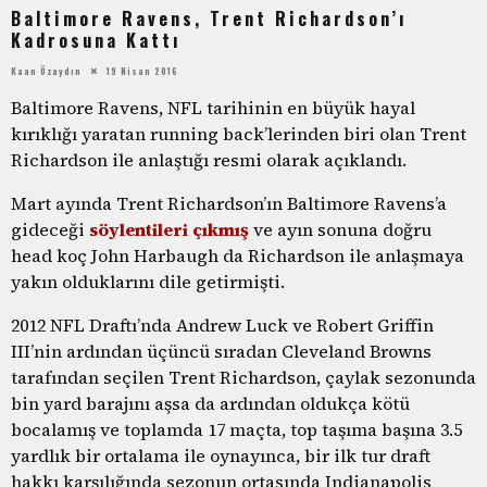
Baltimore Ravens, Trent Richardson’ı
Kadrosuna Kattı
Kaan Özaydın
19 Nisan 2016
Baltimore Ravens, NFL tarihinin en büyük hayal
kırıklığı yaratan running back’lerinden biri olan Trent
Richardson ile anlaştığı resmi olarak açıklandı.
Mart ayında Trent Richardson’ın Baltimore Ravens’a
gideceği
söylentileri çıkmış
ve ayın sonuna doğru
head koç John Harbaugh da Richardson ile anlaşmaya
yakın olduklarını dile getirmişti.
2012 NFL Draftı’nda Andrew Luck ve Robert Griffin
III’nin ardından üçüncü sıradan Cleveland Browns
tarafından seçilen Trent Richardson, çaylak sezonunda
bin yard barajını aşsa da ardından oldukça kötü
bocalamış ve toplamda 17 maçta, top taşıma başına 3.5
yardlık bir ortalama ile oynayınca, bir ilk tur draft
hakkı karşılığında sezonun ortasında Indianapolis