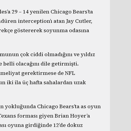
es’a 29 – 14 yenilen Chicago Bears’ta
üren interception’ı atan Jay Cutler,
gerekçe göstererek soyunma odasına
umunun çok ciddi olmadığını ve yıldız
lli olacağını dile getirmişti.
ameliyat gerektirmese de NFL
 iki ila üç hafta sahalardan uzak
n yokluğunda Chicago Bears’ta as oyun
exans forması giyen Brian Hoyer’a
rası oyuna girdiğinde 12’de dokuz