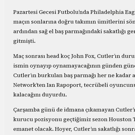
Pazartesi Gecesi Futbolu’nda Philadelphia Eagl
maçın sonlarına doğru takımın ümitlerini sönd
ardından sağ el baş parmağındaki sakatlığı 
gitmişti.
Maç sonrası head koç John Fox, Cutler’ın dur
ismin oynayıp oynamayacağının günden güne be
Cutler’ın burkulan baş parmağı her ne kadar 
Network’ten Ian Rapoport, tecrübeli oyuncunun
kalacağını duyurdu.
Çarşamba günü de idmana çıkamayan Cutler’ı
kurucu pozisyonu geçtiğimiz sezon Houston T
emanet olacak. Hoyer, Cutler’ın sakatlığı son