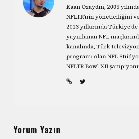
Kaan Özaydın, 2006 yılın
NFLTR'nin yöneticiliğini v
2013 yıllarında Türkiye'de
yayınlanan NFL maçlarınd
kanalında, Türk televizyo
programı olan NFL Stüdyo'
NFLTR Bowl XII şampiyonu
Yorum Yazın