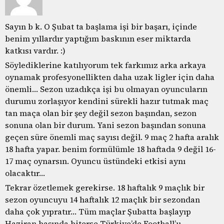
Sayın b k. O Şubat ta başlama işi bir başarı, içinde
benim yıllardır yaptığım baskının eser miktarda
katkısı vardır. :)
Söylediklerine katılıyorum tek farkımız arka arkaya
oynamak profesyonellikten daha uzak ligler için daha
önemli… Sezon uzadıkça işi bu olmayan oyuncuların
durumu zorlaşıyor kendini sürekli hazır tutmak maç
tan maça olan bir şey değil sezon başından, sezon
sonuna olan bir durum. Yani sezon başından sonuna
geçen süre önemli maç sayısı değil. 9 maç 2 hafta aralık
18 hafta yapar. benim formülümle 18 haftada 9 değil 16-
17 maç oynarsın. Oyuncu üstündeki etkisi aynı
olacaktır…
Tekrar özetlemek gerekirse. 18 haftalık 9 maçlık bir
sezon oyuncuyu 14 haftalık 12 maçlık bir sezondan
daha çok yıpratır… Tüm maçlar Şubatta başlayıp
Haziran başında biterse Türkiye’de Football’u