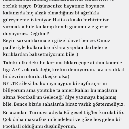
zorluk taşıyo. Düşünsenize hayatınız boyunca
kafanızda hiç alışık olmadığınız bi ağırlıkla
güreşmeniz isteniyor. Hatta o kaskı birbirimize
vurmakta bile kullanıp kendi gücümüzle gurur
duyuyoruz. Değilmi?
Beyin sarsıntılarına en güzel davet bence. Omuz
padleriyle kollara bacaklara yapılan darbeler e
kırıklardan bahsetmiyorum bile :)
Tabiki ülkedeki bu korumalıkları çöpe atalım komple
ligi A7FL olarak değiştirelim demiyorum. fazla radikal
bi devrim olurdu. (keşke olsa)
NFLTR ailesi bu konuya uygun bi sayfa açarmı
biliyorum ama youtube ta amerikalılar bu maçların
altına ‘Football’un Geleceği’ diye yazmaya başlamış
bile. Bence bizde sahalarda biraz varlık göstermeliyiz.
En azından Turnuva adıyla Bölgesel Lig’ler kurulabilir.
Çok daha masrafsız mücadeleci ve göze hoş gelen bir
Football olduğunu düşünüyorum.