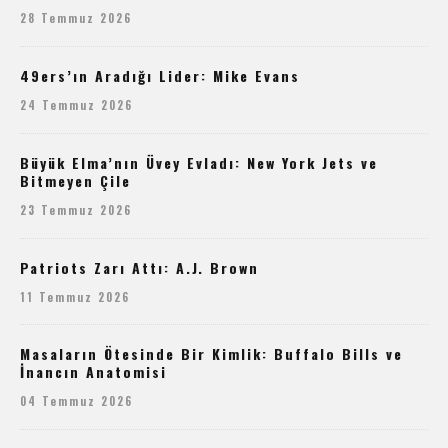
28 Temmuz 2026
49ers’ın Aradığı Lider: Mike Evans
24 Temmuz 2026
Büyük Elma’nın Üvey Evladı: New York Jets ve
Bitmeyen Çile
23 Temmuz 2026
Patriots Zarı Attı: A.J. Brown
11 Temmuz 2026
Masaların Ötesinde Bir Kimlik: Buffalo Bills ve
İnancın Anatomisi
04 Temmuz 2026