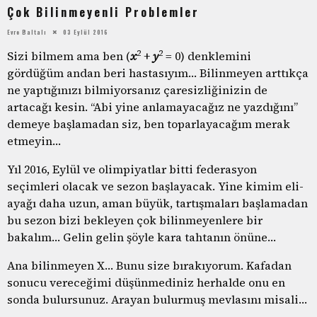
Çok Bilinmeyenli Problemler
Evre Baltalı
03 Eylül 2016
2
2
Sizi bilmem ama ben (
x
+
y
= 0) denklemini
gördüğüm andan beri hastasıyım… Bilinmeyen arttıkça
ne yaptığınızı bilmiyorsanız çaresizliğinizin de
artacağı kesin. “Abi yine anlamayacağız ne yazdığını”
demeye başlamadan siz, ben toparlayacağım merak
etmeyin…
Yıl 2016, Eylül ve olimpiyatlar bitti federasyon
seçimleri olacak ve sezon başlayacak. Yine kimim eli-
ayağı daha uzun, aman büyük, tartışmaları başlamadan
bu sezon bizi bekleyen çok bilinmeyenlere bir
bakalım… Gelin gelin şöyle kara tahtanın önüne…
Ana bilinmeyen X… Bunu size bırakıyorum. Kafadan
sonucu vereceğimi düşünmediniz herhalde onu en
sonda bulursunuz. Arayan bulurmuş mevlasını misali…