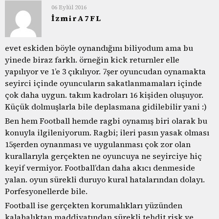
06 Eylül 2016
İzmirA7FL
evet eskiden böyle oynandığını biliyodum ama bu
yinede biraz farklı. örneğin kick returnler elle
yapılıyor ve 1’e 3 çıkılıyor. 7şer oyuncudan oynamakta
seyirci içinde oyuncuların sakatlanmamaları içinde
çok daha uygun. takım kadroları 16 kişiden oluşuyor.
Küçük dolmuşlarla bile deplasmana gidilebilir yani :)
Ben hem Football hemde ragbi oynamış biri olarak bu
konuyla ilgileniyorum. Ragbi; ileri pasın yasak olması
15şerden oynanması ve uygulanması çok zor olan
kurallarıyla gerçekten ne oyuncuya ne seyirciye hiç
keyif vermiyor. Football’dan daha akıcı denmeside
yalan. oyun sürekli duruyo kural hatalarından dolayı.
Porfesyonellerde bile.
Football ise gerçekten korumalıkları yüzünden
kalabalıktan maddiyatından sürekli tehdit risk ve