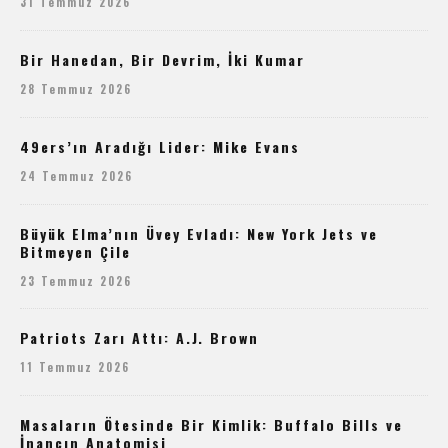
31 Temmuz 2026
Bir Hanedan, Bir Devrim, İki Kumar
28 Temmuz 2026
49ers’ın Aradığı Lider: Mike Evans
24 Temmuz 2026
Büyük Elma’nın Üvey Evladı: New York Jets ve
Bitmeyen Çile
23 Temmuz 2026
Patriots Zarı Attı: A.J. Brown
11 Temmuz 2026
Masaların Ötesinde Bir Kimlik: Buffalo Bills ve
İnancın Anatomisi