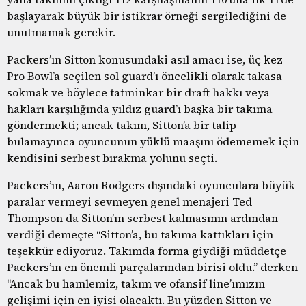
başlayarak büyük bir istikrar örneği sergilediğini de
unutmamak gerekir.
Packers’ın Sitton konusundaki asıl amacı ise, üç kez
Pro Bowl’a seçilen sol guard’ı öncelikli olarak takasa
sokmak ve böylece tatminkar bir draft hakkı veya
hakları karşılığında yıldız guard’ı başka bir takıma
göndermekti; ancak takım, Sitton’a bir talip
bulamayınca oyuncunun yüklü maaşını ödememek için
kendisini serbest bırakma yolunu seçti.
Packers’ın, Aaron Rodgers dışındaki oyunculara büyük
paralar vermeyi sevmeyen genel menajeri Ted
Thompson da Sitton’ın serbest kalmasının ardından
verdiği demeçte “Sitton’a, bu takıma kattıkları için
teşekkür ediyoruz. Takımda forma giydiği müddetçe
Packers’ın en önemli parçalarından birisi oldu.” derken
“Ancak bu hamlemiz, takım ve ofansif line’ımızın
gelişimi için en iyisi olacaktı. Bu yüzden Sitton ve