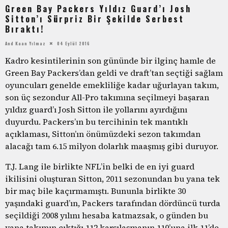
Green Bay Packers Yıldız Guard’ı Josh
Sitton’ı Sürpriz Bir Şekilde Serbest
Bıraktı!
And Kaan Yılmaz
04 Eylül 2016
Kadro kesintilerinin son gününde bir ilginç hamle de
Green Bay Packers’dan geldi ve draft’tan seçtiği sağlam
oyuncuları genelde emekliliğe kadar uğurlayan takım,
son üç sezondur All-Pro takımına seçilmeyi başaran
yıldız guard’ı Josh Sitton ile yollarını ayırdığını
duyurdu. Packers’ın bu tercihinin tek mantıklı
açıklaması, Sitton’ın önümüzdeki sezon takımdan
alacağı tam 6.15 milyon dolarlık maaşmış gibi duruyor.
T.J. Lang ile birlikte NFL’in belki de en iyi guard
ikilisini oluşturan Sitton, 2011 sezonundan bu yana tek
bir maç bile kaçırmamıştı. Bununla birlikte 30
yaşındaki guard’ın, Packers tarafından dördüncü turda
seçildiği 2008 yılını hesaba katmazsak, o günden bu
yana takımın çıktığı 112 karşılaşmanın 110’una ilk 11’de