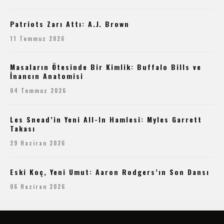
Patriots Zarı Attı: A.J. Brown
11 Temmuz 2026
Masaların Ötesinde Bir Kimlik: Buffalo Bills ve
İnancın Anatomisi
04 Temmuz 2026
Les Snead’in Yeni All-In Hamlesi: Myles Garrett
Takası
29 Haziran 2026
Eski Koç, Yeni Umut: Aaron Rodgers’ın Son Dansı
06 Haziran 2026