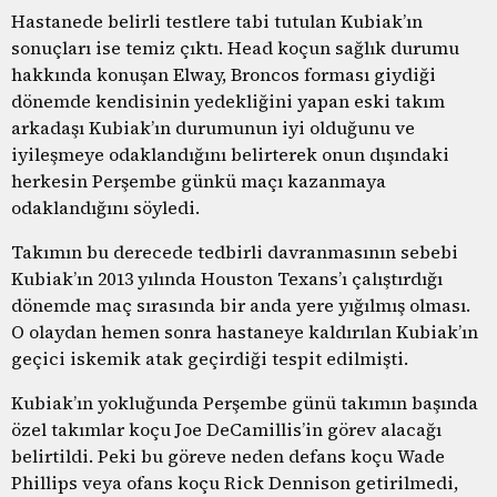
Hastanede belirli testlere tabi tutulan Kubiak’ın
sonuçları ise temiz çıktı. Head koçun sağlık durumu
hakkında konuşan Elway, Broncos forması giydiği
dönemde kendisinin yedekliğini yapan eski takım
arkadaşı Kubiak’ın durumunun iyi olduğunu ve
iyileşmeye odaklandığını belirterek onun dışındaki
herkesin Perşembe günkü maçı kazanmaya
odaklandığını söyledi.
Takımın bu derecede tedbirli davranmasının sebebi
Kubiak’ın 2013 yılında Houston Texans’ı çalıştırdığı
dönemde maç sırasında bir anda yere yığılmış olması.
O olaydan hemen sonra hastaneye kaldırılan Kubiak’ın
geçici iskemik atak geçirdiği tespit edilmişti.
Kubiak’ın yokluğunda Perşembe günü takımın başında
özel takımlar koçu Joe DeCamillis’in görev alacağı
belirtildi. Peki bu göreve neden defans koçu Wade
Phillips veya ofans koçu Rick Dennison getirilmedi,