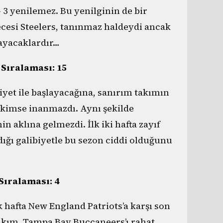
3 yenilemez. Bu yenilginin de bir
ecesi Steelers, tanınmaz haldeydi ancak
layacaklardır…
 Sıralaması: 15
iyet ile başlayacağına, sanırım takımın
 kimse inanmazdı. Aynı şekilde
in aklına gelmezdi. İlk iki hafta zayıf
dığı galibiyetle bu sezon ciddi olduğunu
Sıralaması: 4
lk hafta New England Patriots’a karşı son
akım, Tampa Bay Buccaneers’ı rahat