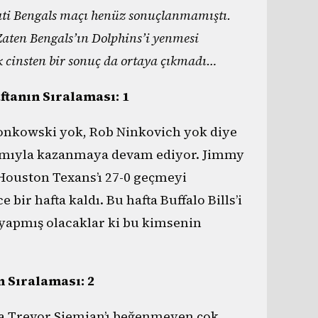
ati Bengals maçı henüz sonuçlanmamıştı.
aten Bengals’ın Dolphins’i yenmesi
k cinsten bir sonuç da ortaya çıkmadı…
ftanın Sıralaması: 1
onkowski yok, Rob Ninkovich yok diye
kımıyla kazanmaya devam ediyor. Jimmy
Houston Texans’ı 27-0 geçmeyi
ir hafta kaldı. Bu hafta Buffalo Bills’i
yapmış olacaklar ki bu kimsenin
n Sıralaması: 2
da Trevor Siemian’ı beğenmeyen çok