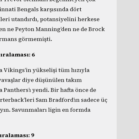
ncinnati Bengals karşısında dört
ri utandırdı, potansiyelini herkese
en ne Peyton Manning’den ne de Brock
ormans görmemişti.
Sıralaması: 6
 Vikings’in yükselişi tüm hızıyla
 yavaşlar diye düşünülen takım
Panthers’ı yendi. Bir hafta önce de
arterback’leri Sam Bradford’ın sadece üç
yın. Savunmaları ligin en formda
Sıralaması: 9