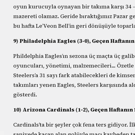
oyun kurucuyla oynayan bir takıma karşı 34 – 
mazereti olamaz. Geride bıraktığımız Pazar g
bu hafta Le’Veon Bell’in geri dönüşüyle topar
9) Philadelphia Eagles (3-0), Geçen Haftanın
Phildelphia Eagles’ın sezona üç maçta üç galib
oyuncuları, yönetimi, malzemecileri… Özetle
Steelers’a 31 sayı fark atabilecekleri de kimsen
takımları yenen Eagles, Steelers karşısında al
gösterdi.
10) Arizona Cardinals (1-2), Geçen Haftanın 
Cardinals’ta bir şeyler çok fena ters gidiyor. İ
saniyede kaçan alan golüyle maçı kaybeden t