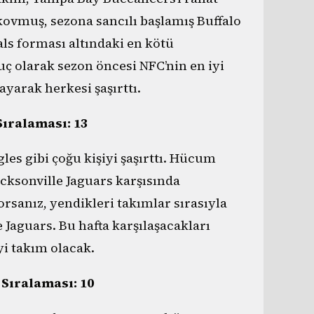
kovmuş, sezona sancılı başlamış Buffalo
als forması altındaki en kötü
ç olarak sezon öncesi NFC’nin en iyi
yarak herkesi şaşırttı.
Sıralaması: 13
les gibi çoğu kişiyi şaşırttı. Hücum
acksonville Jaguars karşısında
orsanız, yendikleri takımlar sırasıyla
 Jaguars. Bu hafta karşılaşacakları
yi takım olacak.
 Sıralaması: 10