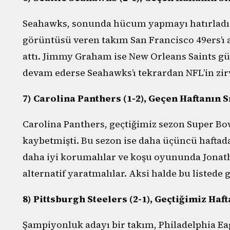
Seahawks, sonunda hücum yapmayı hatırladı. İ
görüntüsü veren takım San Francisco 49ers’ı 
attı. Jimmy Graham ise New Orleans Saints g
devam ederse Seahawks’ı tekrardan NFL’in zirv
7) Carolina Panthers (1-2), Geçen Haftanın S
Carolina Panthers, geçtiğimiz sezon Super Bo
kaybetmişti. Bu sezon ise daha üçüncü haftada
daha iyi korumalılar ve koşu oyununda Jonat
alternatif yaratmalılar. Aksi halde bu listed
8) Pittsburgh Steelers (2-1), Geçtiğimiz Haf
Şampiyonluk adayı bir takım, Philadelphia Eag