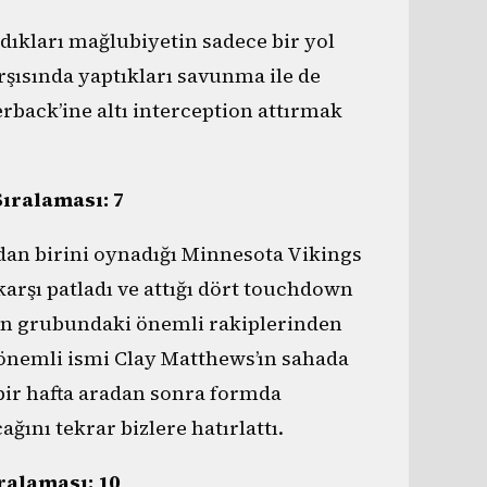
dıkları mağlubiyetin sadece bir yol
rşısında yaptıkları savunma ile de
rback’ine altı interception attırmak
Sıralaması: 7
dan birini oynadığı Minnesota Vikings
karşı patladı ve attığı dört touchdown
s’ın grubundaki önemli rakiplerinden
 önemli ismi Clay Matthews’ın sahada
bir hafta aradan sonra formda
nı tekrar bizlere hatırlattı.
ralaması: 10