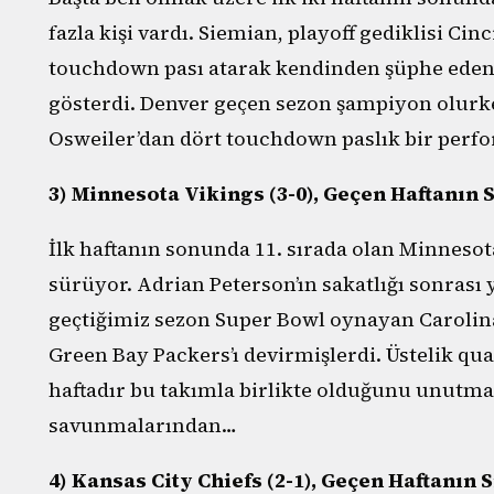
fazla kişi vardı. Siemian, playoff gediklisi Ci
touchdown pası atarak kendinden şüphe edenle
gösterdi. Denver geçen sezon şampiyon olurk
Osweiler’dan dört touchdown paslık bir perf
3) Minnesota Vikings (3-0), Geçen Haftanın 
İlk haftanın sonunda 11. sırada olan Minnesota
sürüyor. Adrian Peterson’ın sakatlığı sonrası
geçtiğimiz sezon Super Bowl oynayan Carolina 
Green Bay Packers’ı devirmişlerdi. Üstelik qu
haftadır bu takımla birlikte olduğunu unutma
savunmalarından…
4) Kansas City Chiefs (2-1), Geçen Haftanın 