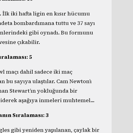
lk iki hafta ligin en kısır hücumu
adeta bombardımana tuttu ve 37 sayı
ünlerindeki gibi oynadı. Bu formunu
esine çıkabilir.
ıralaması: 5
wl maçı dahil sadece iki maç
n bu sayıya ulaştılar. Cam Newton’ı
han Stewart’ın yokluğunda bir
e giderek aşağıya inmeleri muhtemel…
tanın Sıralaması: 3
les gibi yeniden yapılanan, çaylak bir