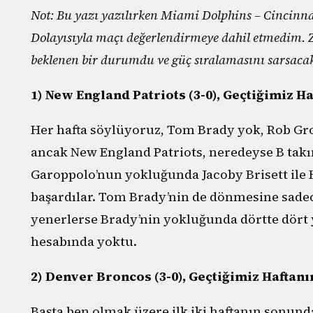
Not: Bu yazı yazılırken Miami Dolphins – Cincinn
Dolayısıyla maçı değerlendirmeye dahil etmedim. Z
beklenen bir durumdu ve güç sıralamasını sarsaca
1) New England Patriots (3-0), Geçtiğimiz Ha
Her hafta söylüyoruz, Tom Brady yok, Rob Gr
ancak New England Patriots, neredeyse B ta
Garoppolo’nun yokluğunda Jacoby Brisett ile 
başardılar. Tom Brady’nin de dönmesine sadece b
yenerlerse Brady’nin yokluğunda dörtte dört 
hesabında yoktu.
2) Denver Broncos (3-0), Geçtiğimiz Haftanı
Başta ben olmak üzere ilk iki haftanın sonun