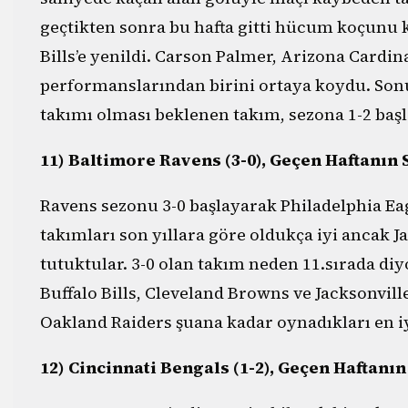
geçtikten sonra bu hafta gitti hücum koçunu 
Bills’e yenildi. Carson Palmer, Arizona Cardin
performanslarından birini ortaya koydu. Sonu
takımı olması beklenen takım, sezona 1-2 başla
11) Baltimore Ravens (3-0), Geçen Haftanın 
Ravens sezonu 3-0 başlayarak Philadelphia Eag
takımları son yıllara göre oldukça iyi ancak J
tutuktular. 3-0 olan takım neden 11.sırada diy
Buffalo Bills, Cleveland Browns ve Jacksonville
Oakland Raiders şuana kadar oynadıkları en i
12) Cincinnati Bengals (1-2), Geçen Haftanın