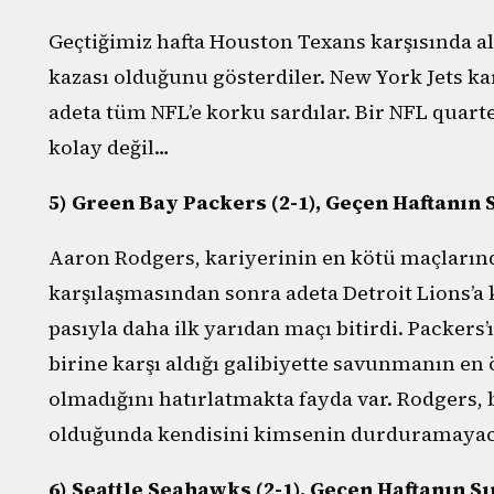
Geçtiğimiz hafta Houston Texans karşısında al
kazası olduğunu gösterdiler. New York Jets ka
adeta tüm NFL’e korku sardılar. Bir NFL quarte
kolay değil…
5) Green Bay Packers (2-1), Geçen Haftanın 
Aaron Rodgers, kariyerinin en kötü maçların
karşılaşmasından sonra adeta Detroit Lions’a 
pasıyla daha ilk yarıdan maçı bitirdi. Packer
birine karşı aldığı galibiyette savunmanın en
olmadığını hatırlatmakta fayda var. Rodgers, 
olduğunda kendisini kimsenin durduramayacağı
6) Seattle Seahawks (2-1), Geçen Haftanın Sı