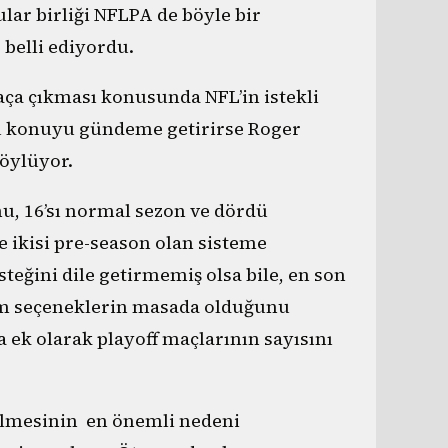
ar birliği NFLPA de böyle bir
belli ediyordu.
aça çıkması konusunda NFL’in istekli
u konuyu gündeme getirirse Roger
söylüyor.
u, 16’sı normal sezon ve dördü
 ikisi pre-season olan sisteme
teğini dile getirmemiş olsa bile, en son
üm seçeneklerin masada olduğunu
 ek olarak playoff maçlarının sayısını
elmesinin en önemli nedeni