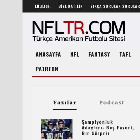
ENGLISH
BİZE KATILIN
SIKÇA SORULAN SORULA
ANASAYFA
NFL
FANTASY
TAFL
PATREON
Yazılar
Podcast
Şampiyonluk
Adayları: Beş Favori,
Bir Sürpriz