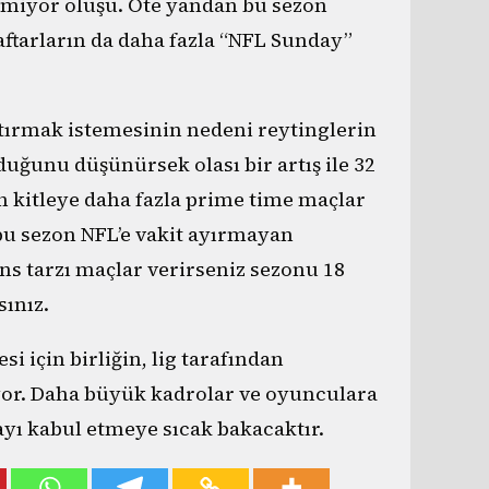
emiyor oluşu. Öte yandan bu sezon
ftarların da daha fazla “NFL Sunday”
rtırmak istemesinin nedeni reytinglerin
uğunu düşünürsek olası bir artış ile 32
an kitleye daha fazla prime time maçlar
bu sezon NFL’e vakit ayırmayan
ns tarzı maçlar verirseniz sezonu 18
sınız.
i için birliğin, lig tarafından
iyor. Daha büyük kadrolar ve oyunculara
ayı kabul etmeye sıcak bakacaktır.